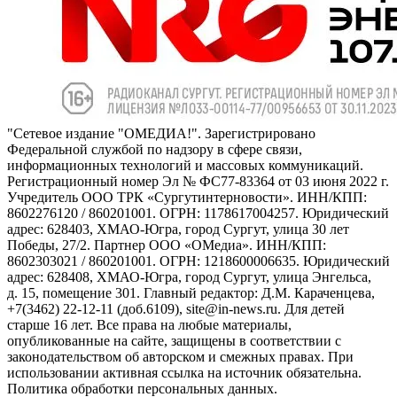
"Сетевое издание "ОМЕДИА!". Зарегистрировано
Федеральной службой по надзору в сфере связи,
информационных технологий и массовых коммуникаций.
Регистрационный номер Эл № ФС77-83364 от 03 июня 2022 г.
Учредитель ООО ТРК «Сургутинтерновости». ИНН/КПП:
8602276120 / 860201001. ОГРН: 1178617004257. Юридический
адрес: 628403, ХМАО-Югра, город Сургут, улица 30 лет
Победы, 27/2. Партнер ООО «ОМедиа». ИНН/КПП:
8602303021 / 860201001. ОГРН: 1218600006635. Юридический
адрес: 628408, ХМАО-Югра, город Сургут, улица Энгельса,
д. 15, помещение 301. Главный редактор: Д.М. Караченцева,
+7(3462) 22-12-11 (доб.6109), site@in-news.ru. Для детей
старше 16 лет. Все права на любые материалы,
опубликованные на сайте, защищены в соответствии с
законодательством об авторском и смежных правах. При
использовании активная ссылка на источник обязательна.
Политика обработки персональных данных.