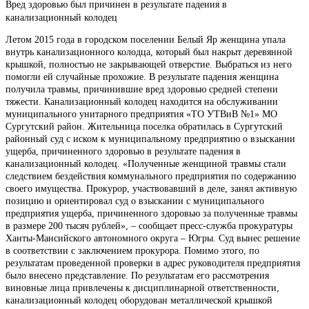
Вред здоровью был причинен в результате падения в
канализационный колодец
Летом 2015 года в городском поселении Белый Яр женщина упала
внутрь канализационного колодца, который был накрыт деревянной
крышкой, полностью не закрывающей отверстие. Выбраться из него
помогли ей случайные прохожие. В результате падения женщина
получила травмы, причинившие вред здоровью средней степени
тяжести. Канализационный колодец находится на обслуживании
муниципального унитарного предприятия «ТО УТВиВ №1» МО
Сургутский район. Жительница поселка обратилась в Сургутский
районный суд с иском к муниципальному предприятию о взыскании
ущерба, причиненного здоровью в результате падения в
канализационный колодец. «Полученные женщиной травмы стали
следствием бездействия коммунального предприятия по содержанию
своего имущества. Прокурор, участвовавший в деле, занял активную
позицию и ориентировал суд о взыскании с муниципального
предприятия ущерба, причиненного здоровью за полученные травмы
в размере 200 тысяч рублей», – сообщает пресс-служба прокуратуры
Ханты-Мансийского автономного округа – Югры. Суд вынес решение
в соответствии с заключением прокурора. Помимо этого, по
результатам проведенной проверки в адрес руководителя предприятия
было внесено представление. По результатам его рассмотрения
виновные лица привлечены к дисциплинарной ответственности,
канализационный колодец оборудован металлической крышкой