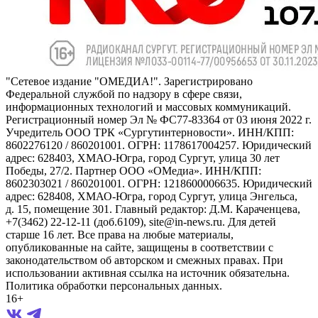
"Сетевое издание "ОМЕДИА!". Зарегистрировано
Федеральной службой по надзору в сфере связи,
информационных технологий и массовых коммуникаций.
Регистрационный номер Эл № ФС77-83364 от 03 июня 2022 г.
Учредитель ООО ТРК «Сургутинтерновости». ИНН/КПП:
8602276120 / 860201001. ОГРН: 1178617004257. Юридический
адрес: 628403, ХМАО-Югра, город Сургут, улица 30 лет
Победы, 27/2. Партнер ООО «ОМедиа». ИНН/КПП:
8602303021 / 860201001. ОГРН: 1218600006635. Юридический
адрес: 628408, ХМАО-Югра, город Сургут, улица Энгельса,
д. 15, помещение 301. Главный редактор: Д.М. Караченцева,
+7(3462) 22-12-11 (доб.6109), site@in-news.ru. Для детей
старше 16 лет. Все права на любые материалы,
опубликованные на сайте, защищены в соответствии с
законодательством об авторском и смежных правах. При
использовании активная ссылка на источник обязательна.
Политика обработки персональных данных.
16+