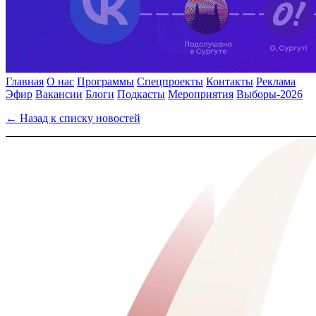
Главная
О нас
Программы
Спецпроекты
Контакты
Реклама
Эфир
Вакансии
Блоги
Подкасты
Мероприятия
Выборы-2026
← Назад к списку новостей