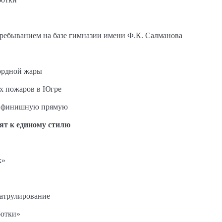
пребыванием на базе гимназии имени Ф.К. Салманова
ордной жары
ых пожаров в Югре
на финишную прямую
ят к единому стилю
к»
патрулирование
ботки»