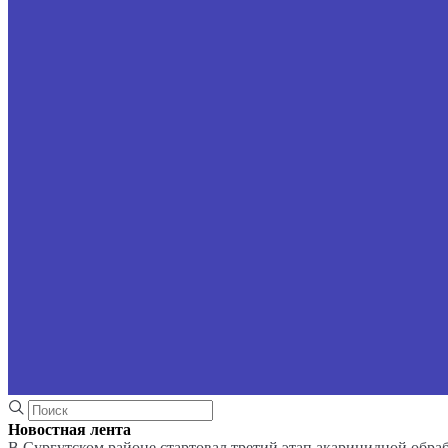
Новостная лента
В Сургутском районе стартовал третий этап акарицидной обра