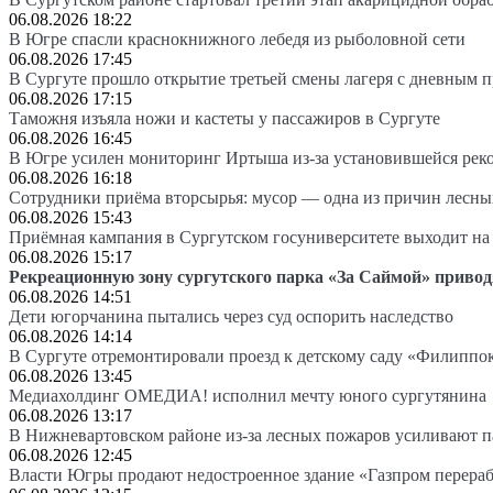
06.08.2026 18:22
В Югре спасли краснокнижного лебедя из рыболовной сети
06.08.2026 17:45
В Сургуте прошло открытие третьей смены лагеря с дневным 
06.08.2026 17:15
Таможня изъяла ножи и кастеты у пассажиров в Сургуте
06.08.2026 16:45
В Югре усилен мониторинг Иртыша из-за установившейся рек
06.08.2026 16:18
Сотрудники приёма вторсырья: мусор — одна из причин лесн
06.08.2026 15:43
Приёмная кампания в Сургутском госуниверситете выходит 
06.08.2026 15:17
Рекреационную зону сургутского парка «За Саймой» привод
06.08.2026 14:51
Дети югорчанина пытались через суд оспорить наследство
06.08.2026 14:14
В Сургуте отремонтировали проезд к детскому саду «Филиппо
06.08.2026 13:45
Медиахолдинг ОМЕДИА! исполнил мечту юного сургутянина
06.08.2026 13:17
В Нижневартовском районе из-за лесных пожаров усиливают 
06.08.2026 12:45
Власти Югры продают недостроенное здание «Газпром перера