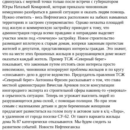
сдвинулась с мертвой точки только после встречи с губернатором
Югры Натальей Комаровой, которая приказала чиновникам
немедленно разобраться в данной ситуации и оказать людям помощь.
Нужно отметить - весь Нефтеюганск расположен на зыбких намывных
территориях и застроен суперкомпактно. Однако нехватка площадей
под жилую и коммерческую застройку приводит к тому, что
администрация города всеми правдами и неправдами выделяет
участки земли под «точечную» застройку. Новое строительство
размещают вплотную к старым домам, вопреки законным протестам
жителей и депутатов, представляющих интересы граждан. Это значит,
что на месте этих брошенных жильцов в разрушающемся доме может
оказаться каждый житель. Пример ТСЖ «Северный берег»
показывает, что законным путем отстоять свои интересы просто
невозможно, чиновники игнорируют проблемы жильцов и по кругу
«списывают» дело в другое ведомство. Председатель правления ТСЖ
«Северный берег» Антонина Фризен рассказывает о том, что глава
местной администрации Вячеслав Арчиков после консультации
иногороднего эксперта из строительной сферы наконец-то «уверовал»
в серьезность ситуации. Теперь он угрожает выселить людей из
разрушающегося дома силой, с помощью полиции. Но при этом
семьям с маленькими детьми и двум беременным женщинам
предлагают разместиться на голом полу в актовом зале в к/ц «Лира»,
в удаленном от города поселке СУ-62. От такого варианта жильцы
дома № 87 категорически отказываются. Мы будем следить за
развитием событий. Новости Нефтеюганска