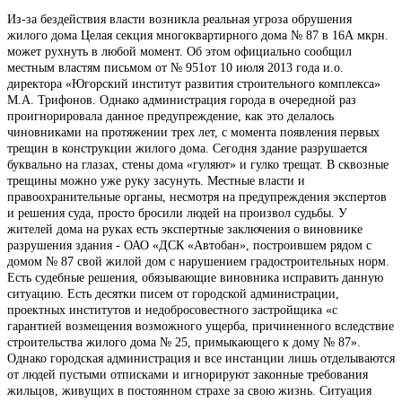
Из-за бездействия власти возникла реальная угроза обрушения
жилого дома Целая секция многоквартирного дома № 87 в 16А мкрн.
может рухнуть в любой момент. Об этом официально сообщил
местным властям письмом от № 951от 10 июля 2013 года и.о.
директора «Югорский институт развития строительного комплекса»
М.А. Трифонов. Однако администрация города в очередной раз
проигнорировала данное предупреждение, как это делалось
чиновниками на протяжении трех лет, с момента появления первых
трещин в конструкции жилого дома. Сегодня здание разрушается
буквально на глазах, стены дома «гуляют» и гулко трещат. В сквозные
трещины можно уже руку засунуть. Местные власти и
правоохранительные органы, несмотря на предупреждения экспертов
и решения суда, просто бросили людей на произвол судьбы. У
жителей дома на руках есть экспертные заключения о виновнике
разрушения здания - ОАО «ДСК «Автобан», построившем рядом с
домом № 87 свой жилой дом с нарушением градостроительных норм.
Есть судебные решения, обязывающие виновника исправить данную
ситуацию. Есть десятки писем от городской администрации,
проектных институтов и недобросовестного застройщика «с
гарантией возмещения возможного ущерба, причиненного вследствие
строительства жилого дома № 25, примыкающего к дому № 87».
Однако городская администрация и все инстанции лишь отделываются
от людей пустыми отписками и игнорируют законные требования
жильцов, живущих в постоянном страхе за свою жизнь. Ситуация