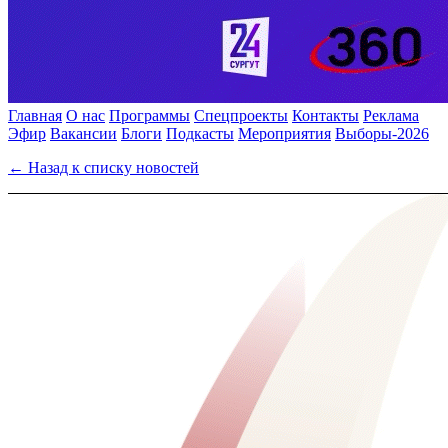
Главная
О нас
Программы
Спецпроекты
Контакты
Реклама
Эфир
Вакансии
Блоги
Подкасты
Мероприятия
Выборы-2026
← Назад к списку новостей