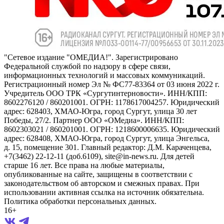
"Сетевое издание "ОМЕДИА!". Зарегистрировано
Федеральной службой по надзору в сфере связи,
информационных технологий и массовых коммуникаций.
Регистрационный номер Эл № ФС77-83364 от 03 июня 2022 г.
Учредитель ООО ТРК «Сургутинтерновости». ИНН/КПП:
8602276120 / 860201001. ОГРН: 1178617004257. Юридический
адрес: 628403, ХМАО-Югра, город Сургут, улица 30 лет
Победы, 27/2. Партнер ООО «ОМедиа». ИНН/КПП:
8602303021 / 860201001. ОГРН: 1218600006635. Юридический
адрес: 628408, ХМАО-Югра, город Сургут, улица Энгельса,
д. 15, помещение 301. Главный редактор: Д.М. Караченцева,
+7(3462) 22-12-11 (доб.6109), site@in-news.ru. Для детей
старше 16 лет. Все права на любые материалы,
опубликованные на сайте, защищены в соответствии с
законодательством об авторском и смежных правах. При
использовании активная ссылка на источник обязательна.
Политика обработки персональных данных.
16+