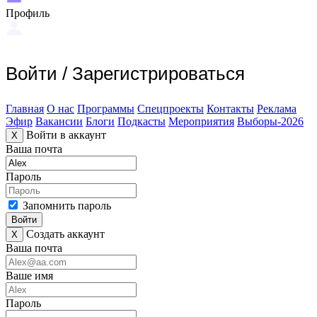
Профиль
Войти
/
Зарегистрироваться
Главная
О нас
Программы
Спецпроекты
Контакты
Реклама
Эфир
Вакансии
Блоги
Подкасты
Мероприятия
Выборы-2026
Войти в аккаунт
X
Ваша почта
Пароль
Запомнить пароль
Войти
Создать аккаунт
X
Ваша почта
Ваше имя
Пароль