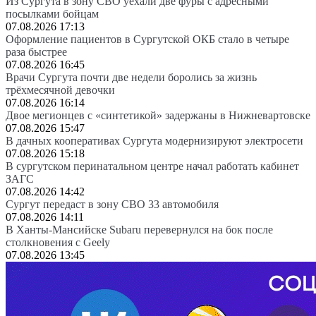
Из Сургута в зону СВО уехали две фуры с адресными
посылками бойцам
07.08.2026 17:13
Оформление пациентов в Сургутской ОКБ стало в четыре
раза быстрее
07.08.2026 16:45
Врачи Сургута почти две недели боролись за жизнь
трёхмесячной девочки
07.08.2026 16:14
Двое мегионцев с «синтетикой» задержаны в Нижневартовске
07.08.2026 15:47
В дачных кооперативах Сургута модернизируют электросети
07.08.2026 15:18
В сургутском перинатальном центре начал работать кабинет
ЗАГС
07.08.2026 14:42
Сургут передаст в зону СВО 33 автомобиля
07.08.2026 14:11
В Ханты-Мансийске Subaru перевернулся на бок после
столкновения с Geely
07.08.2026 13:45