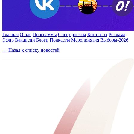
Главная
О нас
Программы
Спецпроекты
Контакты
Реклама
Эфир
Вакансии
Блоги
Подкасты
Мероприятия
Выборы-2026
← Назад к списку новостей