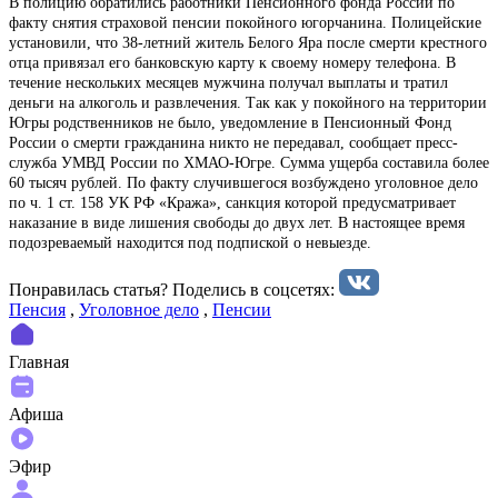
В полицию обратились работники Пенсионного фонда России по
факту снятия страховой пенсии покойного югорчанина. Полицейские
установили, что 38-летний житель Белого Яра после смерти крестного
отца привязал его банковскую карту к своему номеру телефона. В
течение нескольких месяцев мужчина получал выплаты и тратил
деньги на алкоголь и развлечения. Так как у покойного на территории
Югры родственников не было, уведомление в Пенсионный Фонд
России о смерти гражданина никто не передавал, сообщает пресс-
служба УМВД России по ХМАО-Югре. Сумма ущерба составила более
60 тысяч рублей. По факту случившегося возбуждено уголовное дело
по ч. 1 ст. 158 УК РФ «Кража», санкция которой предусматривает
наказание в виде лишения свободы до двух лет. В настоящее время
подозреваемый находится под подпиской о невыезде.
Понравилась статья? Поделиcь в соцсетях:
Пенсия
,
Уголовное дело
,
Пенсии
Главная
Афиша
Эфир