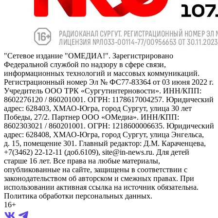
"Сетевое издание "ОМЕДИА!". Зарегистрировано
Федеральной службой по надзору в сфере связи,
информационных технологий и массовых коммуникаций.
Регистрационный номер Эл № ФС77-83364 от 03 июня 2022 г.
Учредитель ООО ТРК «Сургутинтерновости». ИНН/КПП:
8602276120 / 860201001. ОГРН: 1178617004257. Юридический
адрес: 628403, ХМАО-Югра, город Сургут, улица 30 лет
Победы, 27/2. Партнер ООО «ОМедиа». ИНН/КПП:
8602303021 / 860201001. ОГРН: 1218600006635. Юридический
адрес: 628408, ХМАО-Югра, город Сургут, улица Энгельса,
д. 15, помещение 301. Главный редактор: Д.М. Караченцева,
+7(3462) 22-12-11 (доб.6109), site@in-news.ru. Для детей
старше 16 лет. Все права на любые материалы,
опубликованные на сайте, защищены в соответствии с
законодательством об авторском и смежных правах. При
использовании активная ссылка на источник обязательна.
Политика обработки персональных данных.
16+