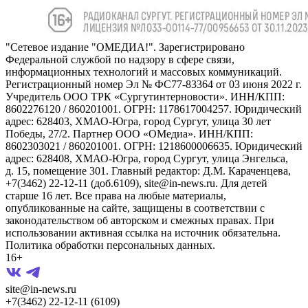
"Сетевое издание "ОМЕДИА!". Зарегистрировано
Федеральной службой по надзору в сфере связи,
информационных технологий и массовых коммуникаций.
Регистрационный номер Эл № ФС77-83364 от 03 июня 2022 г.
Учредитель ООО ТРК «Сургутинтерновости». ИНН/КПП:
8602276120 / 860201001. ОГРН: 1178617004257. Юридический
адрес: 628403, ХМАО-Югра, город Сургут, улица 30 лет
Победы, 27/2. Партнер ООО «ОМедиа». ИНН/КПП:
8602303021 / 860201001. ОГРН: 1218600006635. Юридический
адрес: 628408, ХМАО-Югра, город Сургут, улица Энгельса,
д. 15, помещение 301. Главный редактор: Д.М. Караченцева,
+7(3462) 22-12-11 (доб.6109), site@in-news.ru. Для детей
старше 16 лет. Все права на любые материалы,
опубликованные на сайте, защищены в соответствии с
законодательством об авторском и смежных правах. При
использовании активная ссылка на источник обязательна.
Политика обработки персональных данных.
16+
site@in-news.ru
+7(3462) 22-12-11 (6109)