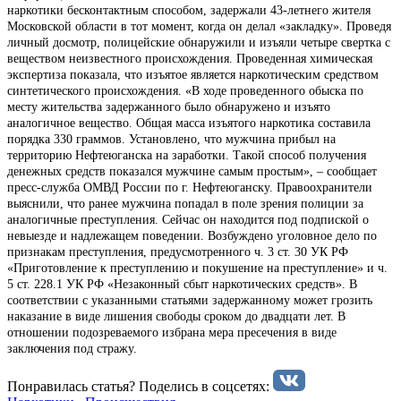
наркотики бесконтактным способом, задержали 43-летнего жителя
Московской области в тот момент, когда он делал «закладку». Проведя
личный досмотр, полицейские обнаружили и изъяли четыре свертка с
веществом неизвестного происхождения. Проведенная химическая
экспертиза показала, что изъятое является наркотическим средством
синтетического происхождения. «В ходе проведенного обыска по
месту жительства задержанного было обнаружено и изъято
аналогичное вещество. Общая масса изъятого наркотика составила
порядка 330 граммов. Установлено, что мужчина прибыл на
территорию Нефтеюганска на заработки. Такой способ получения
денежных средств показался мужчине самым простым», – сообщает
пресс-служба ОМВД России по г. Нефтеюганску. Правоохранители
выяснили, что ранее мужчина попадал в поле зрения полиции за
аналогичные преступления. Сейчас он находится под подпиской о
невыезде и надлежащем поведении. Возбуждено уголовное дело по
признакам преступления, предусмотренного ч. 3 ст. 30 УК РФ
«Приготовление к преступлению и покушение на преступление» и ч.
5 ст. 228.1 УК РФ «Незаконный сбыт наркотических средств». В
соответствии с указанными статьями задержанному может грозить
наказание в виде лишения свободы сроком до двадцати лет. В
отношении подозреваемого избрана мера пресечения в виде
заключения под стражу.
Понравилась статья? Поделиcь в соцсетях: