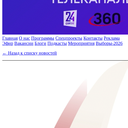
Главная
О нас
Программы
Спецпроекты
Контакты
Реклама
Эфир
Вакансии
Блоги
Подкасты
Мероприятия
Выборы-2026
← Назад к списку новостей