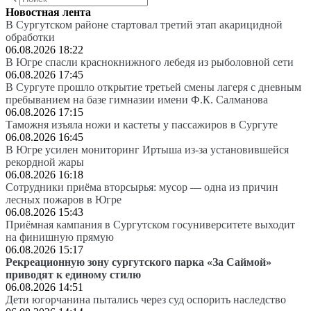
Новостная лента
В Сургутском районе стартовал третий этап акарицидной
обработки
06.08.2026 18:22
В Югре спасли краснокнижного лебедя из рыболовной сети
06.08.2026 17:45
В Сургуте прошло открытие третьей смены лагеря с дневным
пребыванием на базе гимназии имени Ф.К. Салманова
06.08.2026 17:15
Таможня изъяла ножи и кастеты у пассажиров в Сургуте
06.08.2026 16:45
В Югре усилен мониторинг Иртыша из-за установившейся
рекордной жары
06.08.2026 16:18
Сотрудники приёма вторсырья: мусор — одна из причин
лесных пожаров в Югре
06.08.2026 15:43
Приёмная кампания в Сургутском госуниверситете выходит
на финишную прямую
06.08.2026 15:17
Рекреационную зону сургутского парка «За Саймой»
приводят к единому стилю
06.08.2026 14:51
Дети югорчанина пытались через суд оспорить наследство