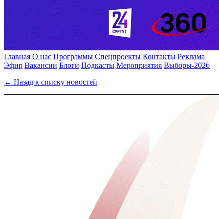
Главная
О нас
Программы
Спецпроекты
Контакты
Реклама
Эфир
Вакансии
Блоги
Подкасты
Мероприятия
Выборы-2026
← Назад к списку новостей