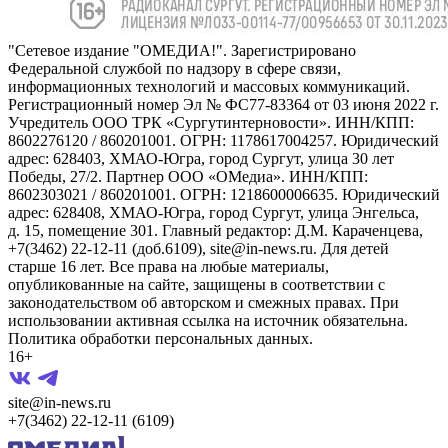
"Сетевое издание "ОМЕДИА!". Зарегистрировано
Федеральной службой по надзору в сфере связи,
информационных технологий и массовых коммуникаций.
Регистрационный номер Эл № ФС77-83364 от 03 июня 2022 г.
Учредитель ООО ТРК «Сургутинтерновости». ИНН/КПП:
8602276120 / 860201001. ОГРН: 1178617004257. Юридический
адрес: 628403, ХМАО-Югра, город Сургут, улица 30 лет
Победы, 27/2. Партнер ООО «ОМедиа». ИНН/КПП:
8602303021 / 860201001. ОГРН: 1218600006635. Юридический
адрес: 628408, ХМАО-Югра, город Сургут, улица Энгельса,
д. 15, помещение 301. Главный редактор: Д.М. Караченцева,
+7(3462) 22-12-11 (доб.6109), site@in-news.ru. Для детей
старше 16 лет. Все права на любые материалы,
опубликованные на сайте, защищены в соответствии с
законодательством об авторском и смежных правах. При
использовании активная ссылка на источник обязательна.
Политика обработки персональных данных.
16+
site@in-news.ru
+7(3462) 22-12-11 (6109)