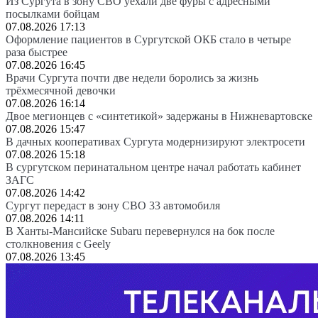
Из Сургута в зону СВО уехали две фуры с адресными
посылками бойцам
07.08.2026 17:13
Оформление пациентов в Сургутской ОКБ стало в четыре
раза быстрее
07.08.2026 16:45
Врачи Сургута почти две недели боролись за жизнь
трёхмесячной девочки
07.08.2026 16:14
Двое мегионцев с «синтетикой» задержаны в Нижневартовске
07.08.2026 15:47
В дачных кооперативах Сургута модернизируют электросети
07.08.2026 15:18
В сургутском перинатальном центре начал работать кабинет
ЗАГС
07.08.2026 14:42
Сургут передаст в зону СВО 33 автомобиля
07.08.2026 14:11
В Ханты-Мансийске Subaru перевернулся на бок после
столкновения с Geely
07.08.2026 13:45