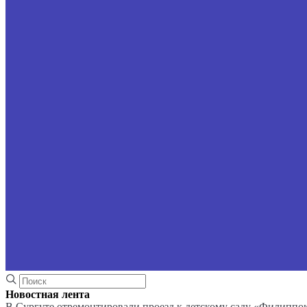
Новостная лента
В Сургуте отремонтировали проезд к детскому саду «Филиппо