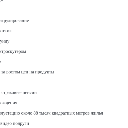
патрулирование
ботки»
кунду
ектроскутером
и
 за ростом цен на продукты
 страховые пенсии
рождения
сплуатацию около 88 тысяч квадратных метров жилья
 видео подруги