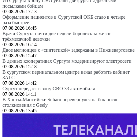
Из Сургута в зону СВО уехали две фуры с адресными
посылками бойцам
07.08.2026 17:13
Оформление пациентов в Сургутской ОКБ стало в четыре
раза быстрее
07.08.2026 16:45
Врачи Сургута почти две недели боролись за жизнь
трёхмесячной девочки
07.08.2026 16:14
Двое мегионцев с «синтетикой» задержаны в Нижневартовске
07.08.2026 15:47
В дачных кооперативах Сургута модернизируют электросети
07.08.2026 15:18
В сургутском перинатальном центре начал работать кабинет
ЗАГС
07.08.2026 14:42
Сургут передаст в зону СВО 33 автомобиля
07.08.2026 14:11
В Ханты-Мансийске Subaru перевернулся на бок после
столкновения с Geely
07.08.2026 13:45