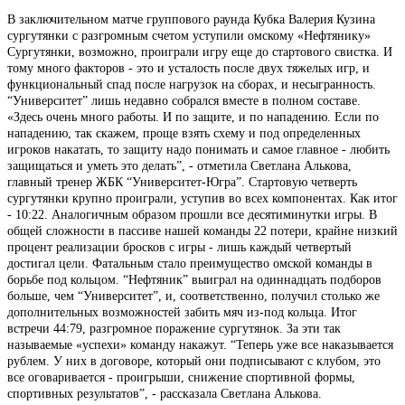
В заключительном матче группового раунда Кубка Валерия Кузина
сургутянки с разгромным счетом уступили омскому «Нефтянику»
Сургутянки, возможно, проиграли игру еще до стартового свистка. И
тому много факторов - это и усталость после двух тяжелых игр, и
функциональный спад после нагрузок на сборах, и несыгранность.
“Университет” лишь недавно собрался вместе в полном составе.
«Здесь очень много работы. И по защите, и по нападению. Если по
нападению, так скажем, проще взять схему и под определенных
игроков накатать, то защиту надо понимать и самое главное - любить
защищаться и уметь это делать”, - отметила Светлана Алькова,
главный тренер ЖБК “Университет-Югра”. Стартовую четверть
сургутянки крупно проиграли, уступив во всех компонентах. Как итог
- 10:22. Аналогичным образом прошли все десятиминутки игры. В
общей сложности в пассиве нашей команды 22 потери, крайне низкий
процент реализации бросков с игры - лишь каждый четвертый
достигал цели. Фатальным стало преимущество омской команды в
борьбе под кольцом. “Нефтяник” выиграл на одиннадцать подборов
больше, чем “Университет”, и, соответственно, получил столько же
дополнительных возможностей забить мяч из-под кольца. Итог
встречи 44:79, разгромное поражение сургутянок. За эти так
называемые «успехи» команду накажут. “Теперь уже все наказывается
рублем. У них в договоре, который они подписывают с клубом, это
все оговаривается - проигрыши, снижение спортивной формы,
спортивных результатов”, - рассказала Светлана Алькова.