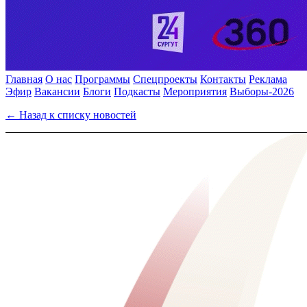
Главная
О нас
Программы
Спецпроекты
Контакты
Реклама
Эфир
Вакансии
Блоги
Подкасты
Мероприятия
Выборы-2026
← Назад к списку новостей