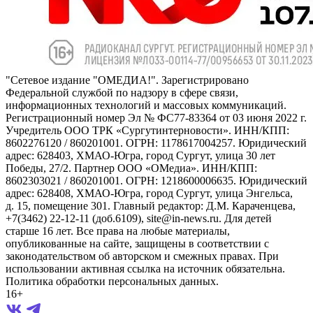
"Сетевое издание "ОМЕДИА!". Зарегистрировано
Федеральной службой по надзору в сфере связи,
информационных технологий и массовых коммуникаций.
Регистрационный номер Эл № ФС77-83364 от 03 июня 2022 г.
Учредитель ООО ТРК «Сургутинтерновости». ИНН/КПП:
8602276120 / 860201001. ОГРН: 1178617004257. Юридический
адрес: 628403, ХМАО-Югра, город Сургут, улица 30 лет
Победы, 27/2. Партнер ООО «ОМедиа». ИНН/КПП:
8602303021 / 860201001. ОГРН: 1218600006635. Юридический
адрес: 628408, ХМАО-Югра, город Сургут, улица Энгельса,
д. 15, помещение 301. Главный редактор: Д.М. Караченцева,
+7(3462) 22-12-11 (доб.6109), site@in-news.ru. Для детей
старше 16 лет. Все права на любые материалы,
опубликованные на сайте, защищены в соответствии с
законодательством об авторском и смежных правах. При
использовании активная ссылка на источник обязательна.
Политика обработки персональных данных.
16+