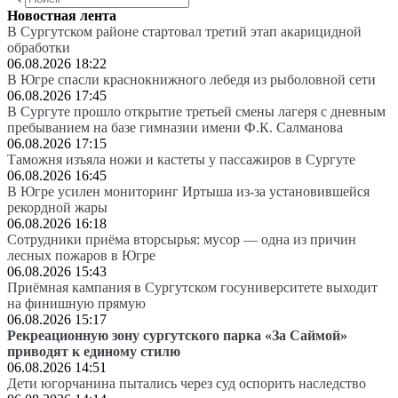
Новостная лента
В Сургутском районе стартовал третий этап акарицидной
обработки
06.08.2026 18:22
В Югре спасли краснокнижного лебедя из рыболовной сети
06.08.2026 17:45
В Сургуте прошло открытие третьей смены лагеря с дневным
пребыванием на базе гимназии имени Ф.К. Салманова
06.08.2026 17:15
Таможня изъяла ножи и кастеты у пассажиров в Сургуте
06.08.2026 16:45
В Югре усилен мониторинг Иртыша из-за установившейся
рекордной жары
06.08.2026 16:18
Сотрудники приёма вторсырья: мусор — одна из причин
лесных пожаров в Югре
06.08.2026 15:43
Приёмная кампания в Сургутском госуниверситете выходит
на финишную прямую
06.08.2026 15:17
Рекреационную зону сургутского парка «За Саймой»
приводят к единому стилю
06.08.2026 14:51
Дети югорчанина пытались через суд оспорить наследство