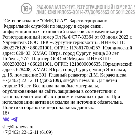
"Сетевое издание "ОМЕДИА!". Зарегистрировано
Федеральной службой по надзору в сфере связи,
информационных технологий и массовых коммуникаций.
Регистрационный номер Эл № ФС77-83364 от 03 июня 2022 г.
Учредитель ООО ТРК «Сургутинтерновости». ИНН/КПП:
8602276120 / 860201001. ОГРН: 1178617004257. Юридический
адрес: 628403, ХМАО-Югра, город Сургут, улица 30 лет
Победы, 27/2. Партнер ООО «ОМедиа». ИНН/КПП:
8602303021 / 860201001. ОГРН: 1218600006635. Юридический
адрес: 628408, ХМАО-Югра, город Сургут, улица Энгельса,
д. 15, помещение 301. Главный редактор: Д.М. Караченцева,
+7(3462) 22-12-11 (доб.6109), site@in-news.ru. Для детей
старше 16 лет. Все права на любые материалы,
опубликованные на сайте, защищены в соответствии с
законодательством об авторском и смежных правах. При
использовании активная ссылка на источник обязательна.
Политика обработки персональных данных.
16+
site@in-news.ru
+7(3462) 22-12-11 (6109)