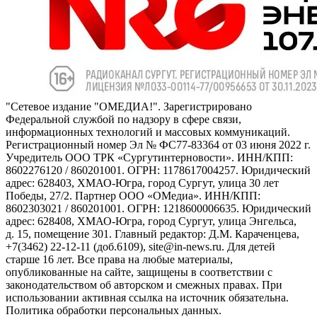
"Сетевое издание "ОМЕДИА!". Зарегистрировано
Федеральной службой по надзору в сфере связи,
информационных технологий и массовых коммуникаций.
Регистрационный номер Эл № ФС77-83364 от 03 июня 2022 г.
Учредитель ООО ТРК «Сургутинтерновости». ИНН/КПП:
8602276120 / 860201001. ОГРН: 1178617004257. Юридический
адрес: 628403, ХМАО-Югра, город Сургут, улица 30 лет
Победы, 27/2. Партнер ООО «ОМедиа». ИНН/КПП:
8602303021 / 860201001. ОГРН: 1218600006635. Юридический
адрес: 628408, ХМАО-Югра, город Сургут, улица Энгельса,
д. 15, помещение 301. Главный редактор: Д.М. Караченцева,
+7(3462) 22-12-11 (доб.6109), site@in-news.ru. Для детей
старше 16 лет. Все права на любые материалы,
опубликованные на сайте, защищены в соответствии с
законодательством об авторском и смежных правах. При
использовании активная ссылка на источник обязательна.
Политика обработки персональных данных.