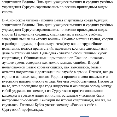
защитников Родины. Пять дней учащиеся высших и средних учебных
учреждения Сургута соревновались по военно-прикладным видам
спорта.
В «Сибирском легионе» прошла целая спартакиада среди будущих
защитников Родины. Пять дней учащиеся высших и средних учебных
учреждения Сургута соревновались по военно-прикладным видам
спорта.12 команд из средних, специальных и высших учебных
заведений вышли на «тропу войны». Помимо метания гранат, сборки
и разборки оружия, в финальную эстафету вошли труднейшие
испытания: полоса препятствий, надевание костюма химзащиты и
даже биатлонный этап. Цель одна - увезти с собой главный кубок
спартакиады. Официальных нормативов нет. Главное - показать
лучшее время, совершив как можно меньше ошибок. Второй
немаловажной целью соревнующихся, как выяснилось, была и
остаётся подготовка к долгожданной службе в армии. Причём, все до
единого из юных защитников Родины пришли в свои школьные и
вузовские патриотические отряды без чьего-либо давления. Несмотря
на то, что в последние два года лидерство и основную борьбу между
собой удерживают команды из Сургутского профессионального
колледжа и третьего лицея милиции, остальные участники были
настроены по-боевому. Сенсации по итогам спартакиады, всё же, не
случилось. Главный Кубок увезла команда «Росич» к себе в
Сургутский профколледж.