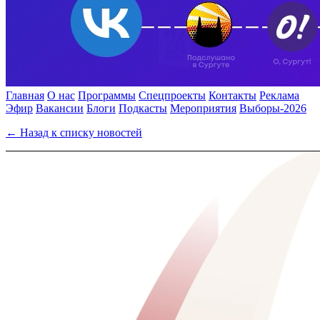
Главная
О нас
Программы
Спецпроекты
Контакты
Реклама
Эфир
Вакансии
Блоги
Подкасты
Мероприятия
Выборы-2026
← Назад к списку новостей