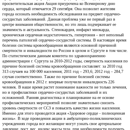
просветительская акция Акция приурочена ко Всемирному дню
сердца, который отмечается 29 сентября. Она позволит жителям
города осознать необходимость обследования на предмет сердечно-
сосудистых заболеваний. Данная проблема уже не первый раз в
центре внимания общественности, но это лишь подчеркивает ее
значимость и актуальность. Стенокардия, инфаркт миокарда,
хроническая сердечная недостаточность, гипертония – вот неполный
перечень патологий сердечно-сосудистой системы. В настоящее время
болезни системы кровообращения являются основной причиной
смертности и инвалидности по России в целом и Сургуте в том числе.
По статистическим данным комитета по здравоохранению
администрации г. Сургута за 2010-2012 годы, смертность населения по
причине болезней системы кровообращения составляет: за 2010 год
313 случаев на 100 000 населения; 2011 год – 293,6; 2012 год – 284,7
случая соответственно. Также по причине болезней системы
кровообращения в 2012 г. впервые получили инвалидность 226
человек. В наше время растет понимание важности не только лечения,
но и профилактики сердечно-сосудистых заболеваний и их
осложнений. Ранняя диагностика и планирование на ее основе
профилактических мероприятий позволят значительно снизить
уровень смертности от ССЗ и повысить качество жизни населения.
Именно для этого проводится акция «Здоровое сердце - полноценная
жизнь». В ходе проведения акции в амбулаторно-поликлинических
учреждениях города все желающие могут узнать свое артериальное
давление, рост, вес, индекс массы тела, при необходимости получить