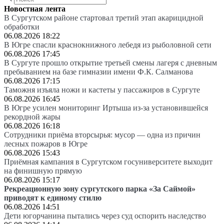
Новостная лента
В Сургутском районе стартовал третий этап акарицидной
обработки
06.08.2026 18:22
В Югре спасли краснокнижного лебедя из рыболовной сети
06.08.2026 17:45
В Сургуте прошло открытие третьей смены лагеря с дневным
пребыванием на базе гимназии имени Ф.К. Салманова
06.08.2026 17:15
Таможня изъяла ножи и кастеты у пассажиров в Сургуте
06.08.2026 16:45
В Югре усилен мониторинг Иртыша из-за установившейся
рекордной жары
06.08.2026 16:18
Сотрудники приёма вторсырья: мусор — одна из причин
лесных пожаров в Югре
06.08.2026 15:43
Приёмная кампания в Сургутском госуниверситете выходит
на финишную прямую
06.08.2026 15:17
Рекреационную зону сургутского парка «За Саймой»
приводят к единому стилю
06.08.2026 14:51
Дети югорчанина пытались через суд оспорить наследство