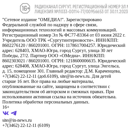
"Сетевое издание "ОМЕДИА!". Зарегистрировано
Федеральной службой по надзору в сфере связи,
информационных технологий и массовых коммуникаций.
Регистрационный номер Эл № ФС77-83364 от 03 июня 2022 г.
Учредитель ООО ТРК «Сургутинтерновости». ИНН/КПП:
8602276120 / 860201001. ОГРН: 1178617004257. Юридический
адрес: 628403, ХМАО-Югра, город Сургут, улица 30 лет
Победы, 27/2. Партнер ООО «ОМедиа». ИНН/КПП:
8602303021 / 860201001. ОГРН: 1218600006635. Юридический
адрес: 628408, ХМАО-Югра, город Сургут, улица Энгельса,
д. 15, помещение 301. Главный редактор: Д.М. Караченцева,
+7(3462) 22-12-11 (доб.6109), site@in-news.ru. Для детей
старше 16 лет. Все права на любые материалы,
опубликованные на сайте, защищены в соответствии с
законодательством об авторском и смежных правах. При
использовании активная ссылка на источник обязательна.
Политика обработки персональных данных.
16+
site@in-news.ru
+7(3462) 22-12-11 (6109)