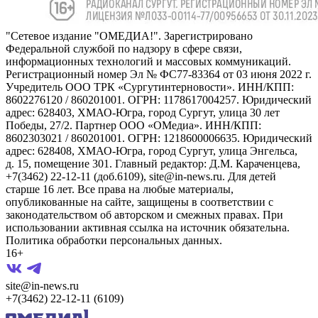
"Сетевое издание "ОМЕДИА!". Зарегистрировано
Федеральной службой по надзору в сфере связи,
информационных технологий и массовых коммуникаций.
Регистрационный номер Эл № ФС77-83364 от 03 июня 2022 г.
Учредитель ООО ТРК «Сургутинтерновости». ИНН/КПП:
8602276120 / 860201001. ОГРН: 1178617004257. Юридический
адрес: 628403, ХМАО-Югра, город Сургут, улица 30 лет
Победы, 27/2. Партнер ООО «ОМедиа». ИНН/КПП:
8602303021 / 860201001. ОГРН: 1218600006635. Юридический
адрес: 628408, ХМАО-Югра, город Сургут, улица Энгельса,
д. 15, помещение 301. Главный редактор: Д.М. Караченцева,
+7(3462) 22-12-11 (доб.6109), site@in-news.ru. Для детей
старше 16 лет. Все права на любые материалы,
опубликованные на сайте, защищены в соответствии с
законодательством об авторском и смежных правах. При
использовании активная ссылка на источник обязательна.
Политика обработки персональных данных.
16+
site@in-news.ru
+7(3462) 22-12-11 (6109)