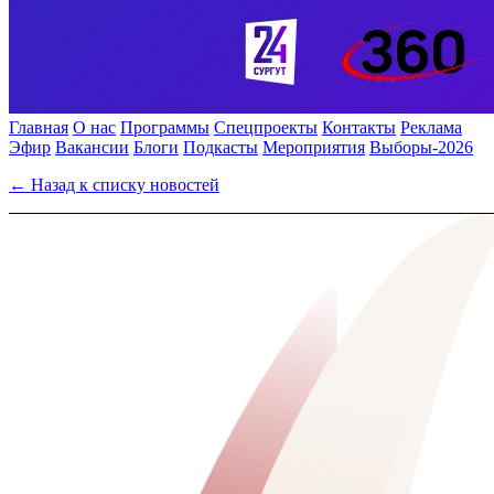
Главная
О нас
Программы
Спецпроекты
Контакты
Реклама
Эфир
Вакансии
Блоги
Подкасты
Мероприятия
Выборы-2026
← Назад к списку новостей