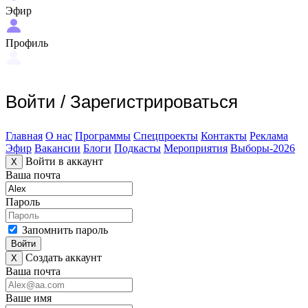
Эфир
Профиль
Войти
/
Зарегистрироваться
Главная
О нас
Программы
Спецпроекты
Контакты
Реклама
Эфир
Вакансии
Блоги
Подкасты
Мероприятия
Выборы-2026
Войти в аккаунт
X
Ваша почта
Пароль
Запомнить пароль
Войти
Создать аккаунт
X
Ваша почта
Ваше имя