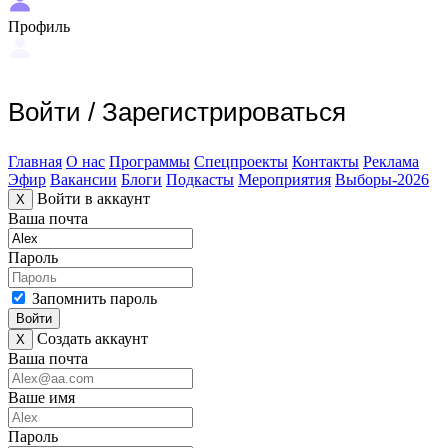
Профиль
Войти
/
Зарегистрироваться
Главная
О нас
Программы
Спецпроекты
Контакты
Реклама
Эфир
Вакансии
Блоги
Подкасты
Мероприятия
Выборы-2026
Войти в аккаунт
X
Ваша почта
Пароль
Запомнить пароль
Войти
Создать аккаунт
X
Ваша почта
Ваше имя
Пароль