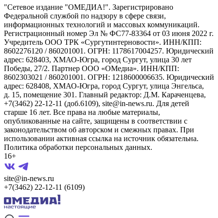
"Сетевое издание "ОМЕДИА!". Зарегистрировано
Федеральной службой по надзору в сфере связи,
информационных технологий и массовых коммуникаций.
Регистрационный номер Эл № ФС77-83364 от 03 июня 2022 г.
Учредитель ООО ТРК «Сургутинтерновости». ИНН/КПП:
8602276120 / 860201001. ОГРН: 1178617004257. Юридический
адрес: 628403, ХМАО-Югра, город Сургут, улица 30 лет
Победы, 27/2. Партнер ООО «ОМедиа». ИНН/КПП:
8602303021 / 860201001. ОГРН: 1218600006635. Юридический
адрес: 628408, ХМАО-Югра, город Сургут, улица Энгельса,
д. 15, помещение 301. Главный редактор: Д.М. Караченцева,
+7(3462) 22-12-11 (доб.6109), site@in-news.ru. Для детей
старше 16 лет. Все права на любые материалы,
опубликованные на сайте, защищены в соответствии с
законодательством об авторском и смежных правах. При
использовании активная ссылка на источник обязательна.
Политика обработки персональных данных.
16+
site@in-news.ru
+7(3462) 22-12-11 (6109)