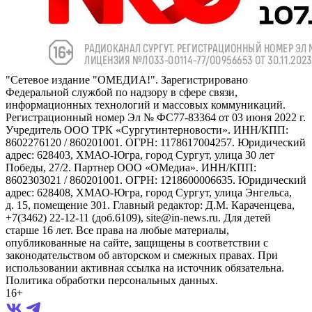
"Сетевое издание "ОМЕДИА!". Зарегистрировано
Федеральной службой по надзору в сфере связи,
информационных технологий и массовых коммуникаций.
Регистрационный номер Эл № ФС77-83364 от 03 июня 2022 г.
Учредитель ООО ТРК «Сургутинтерновости». ИНН/КПП:
8602276120 / 860201001. ОГРН: 1178617004257. Юридический
адрес: 628403, ХМАО-Югра, город Сургут, улица 30 лет
Победы, 27/2. Партнер ООО «ОМедиа». ИНН/КПП:
8602303021 / 860201001. ОГРН: 1218600006635. Юридический
адрес: 628408, ХМАО-Югра, город Сургут, улица Энгельса,
д. 15, помещение 301. Главный редактор: Д.М. Караченцева,
+7(3462) 22-12-11 (доб.6109), site@in-news.ru. Для детей
старше 16 лет. Все права на любые материалы,
опубликованные на сайте, защищены в соответствии с
законодательством об авторском и смежных правах. При
использовании активная ссылка на источник обязательна.
Политика обработки персональных данных.
16+