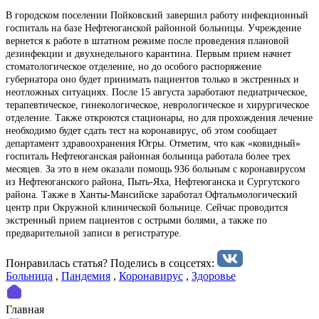
В городском поселении Пойковский завершил работу инфекционный
госпиталь на базе Нефтеюганской районной больницы. Учреждение
вернется к работе в штатном режиме после проведения плановой
дезинфекции и двухнедельного карантина. Первым прием начнет
стоматологическое отделение, но до особого распоряжение
губернатора оно будет принимать пациентов только в экстренных и
неотложных ситуациях. После 15 августа заработают педиатрическое,
терапевтическое, гинекологическое, неврологическое и хирургическое
отделение. Также откроются стационары, но для прохождения лечение
необходимо будет сдать тест на коронавирус, об этом сообщает
департамент здравоохранения Югры. Отметим, что как «ковидный»
госпиталь Нефтеюганская районная больница работала более трех
месяцев. За это в нем оказали помощь 936 больным с коронавирусом
из Нефтеюганского района, Пыть-Яха, Нефтеюганска и Сургутского
района. Также в Ханты-Мансийске заработал Офтальмологический
центр при Окружной клинической больнице. Сейчас проводится
экстренный прием пациентов с острыми болями, а также по
предварительной записи в регистратуре.
Понравилась статья? Поделиcь в соцсетях:
Больница
,
Пандемия
,
Коронавирус
,
Здоровье
Главная