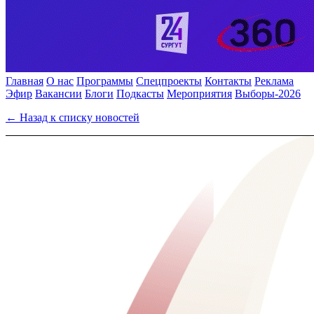
Главная
О нас
Программы
Спецпроекты
Контакты
Реклама
Эфир
Вакансии
Блоги
Подкасты
Мероприятия
Выборы-2026
← Назад к списку новостей