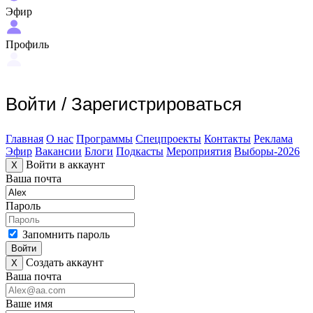
Эфир
Профиль
Войти
/
Зарегистрироваться
Главная
О нас
Программы
Спецпроекты
Контакты
Реклама
Эфир
Вакансии
Блоги
Подкасты
Мероприятия
Выборы-2026
Войти в аккаунт
X
Ваша почта
Пароль
Запомнить пароль
Войти
Создать аккаунт
X
Ваша почта
Ваше имя