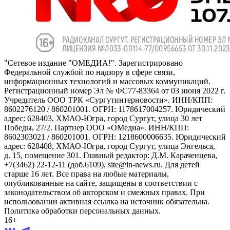
"Сетевое издание "ОМЕДИА!". Зарегистрировано
Федеральной службой по надзору в сфере связи,
информационных технологий и массовых коммуникаций.
Регистрационный номер Эл № ФС77-83364 от 03 июня 2022 г.
Учредитель ООО ТРК «Сургутинтерновости». ИНН/КПП:
8602276120 / 860201001. ОГРН: 1178617004257. Юридический
адрес: 628403, ХМАО-Югра, город Сургут, улица 30 лет
Победы, 27/2. Партнер ООО «ОМедиа». ИНН/КПП:
8602303021 / 860201001. ОГРН: 1218600006635. Юридический
адрес: 628408, ХМАО-Югра, город Сургут, улица Энгельса,
д. 15, помещение 301. Главный редактор: Д.М. Караченцева,
+7(3462) 22-12-11 (доб.6109), site@in-news.ru. Для детей
старше 16 лет. Все права на любые материалы,
опубликованные на сайте, защищены в соответствии с
законодательством об авторском и смежных правах. При
использовании активная ссылка на источник обязательна.
Политика обработки персональных данных.
16+