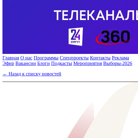
Главная
О нас
Программы
Спецпроекты
Контакты
Реклама
Эфир
Вакансии
Блоги
Подкасты
Мероприятия
Выборы-2026
← Назад к списку новостей