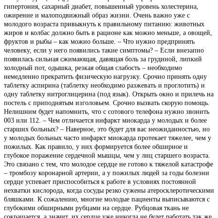
гипертония, сахарный диабет, повышенный уровень холестерина,
ожирение и малоподвижный образ жизни. Очень важно уже с
молодого возраста привыкнуть к правильному питанию: животных
жиров и колбас должно быть в рационе как можно меньше, а овощей,
фруктов и рыбы – как можно больше. – Что нужно предпринять
человеку, если у него появились такие симптомы? – Если внезапно
появилась сильная сжимающая, давящая боль за грудиной, липкий
холодный пот, одышка, резкая общая слабость – необходимо
немедленно прекратить физическую нагрузку. Срочно принять одну
таблетку аспирина (таблетку необходимо разжевать и проглотить) и
одну таблетку нитроглицерина (под язык). Открыть окно и прилечь на
постель с приподнятым изголовьем. Срочно вызвать скорую помощь.
Нелишним будет напомнить, что с сотового телефона нужно звонить
003 или 112. – Чем отличается инфаркт миокарда у молодых и более
старших больных? – Наверное, это будет для вас неожиданностью, но
у молодых больных часто инфаркт миокарда протекает тяжелее, чем у
пожилых. Как правило, у них формируется более обширное и
глубокое поражение сердечной мышцы, чем у лиц старшего возраста.
Это связано с тем, что молодое сердце не готово к тяжелой катастрофе
– тромбозу коронарной артерии, а у пожилых людей за годы болезни
сердце успевает приспособиться к работе в условиях постоянной
нехватки кислорода, когда сосуды резко сужены атеросклеротическими
бляшками. К сожалению, многие молодые пациенты выписываются с
глубокими обширными рубцами на сердце. Рубцовая ткань не
сокращается, а значит, их сердце уже никогда не будет работать так же