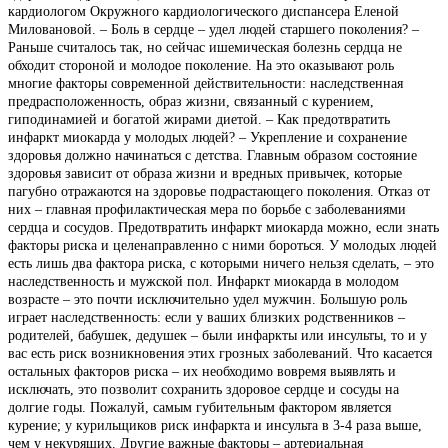
кардиологом Окружного кардиологического диспансера Еленой
Миловановой. – Боль в сердце – удел людей старшего поколения? –
Раньше считалось так, но сейчас ишемическая болезнь сердца не
обходит стороной и молодое поколение. На это оказывают роль
многие факторы современной действительности: наследственная
предрасположенность, образ жизни, связанный с курением,
гиподинамией и богатой жирами диетой. – Как предотвратить
инфаркт миокарда у молодых людей? – Укрепление и сохранение
здоровья должно начинаться с детства. Главным образом состояние
здоровья зависит от образа жизни и вредных привычек, которые
пагубно отражаются на здоровье подрастающего поколения. Отказ от
них – главная профилактическая мера по борьбе с заболеваниями
сердца и сосудов. Предотвратить инфаркт миокарда можно, если знать
факторы риска и целенаправленно с ними бороться. У молодых людей
есть лишь два фактора риска, с которыми ничего нельзя сделать, – это
наследственность и мужской пол. Инфаркт миокарда в молодом
возрасте – это почти исключительно удел мужчин. Большую роль
играет наследственность: если у ваших близких родственников –
родителей, бабушек, дедушек – были инфаркты или инсульты, то и у
вас есть риск возникновения этих грозных заболеваний. Что касается
остальных факторов риска – их необходимо вовремя выявлять и
исключать, это позволит сохранить здоровое сердце и сосуды на
долгие годы. Пожалуй, самым губительным фактором является
курение; у курильщиков риск инфаркта и инсульта в 3-4 раза выше,
чем у некурящих. Другие важные факторы – артериальная