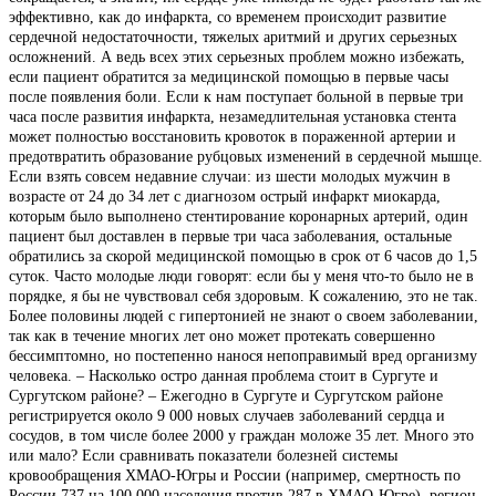
эффективно, как до инфаркта, со временем происходит развитие
сердечной недостаточности, тяжелых аритмий и других серьезных
осложнений. А ведь всех этих серьезных проблем можно избежать,
если пациент обратится за медицинской помощью в первые часы
после появления боли. Если к нам поступает больной в первые три
часа после развития инфаркта, незамедлительная установка стента
может полностью восстановить кровоток в пораженной артерии и
предотвратить образование рубцовых изменений в сердечной мышце.
Если взять совсем недавние случаи: из шести молодых мужчин в
возрасте от 24 до 34 лет с диагнозом острый инфаркт миокарда,
которым было выполнено стентирование коронарных артерий, один
пациент был доставлен в первые три часа заболевания, остальные
обратились за скорой медицинской помощью в срок от 6 часов до 1,5
суток. Часто молодые люди говорят: если бы у меня что-то было не в
порядке, я бы не чувствовал себя здоровым. К сожалению, это не так.
Более половины людей с гипертонией не знают о своем заболевании,
так как в течение многих лет оно может протекать совершенно
бессимптомно, но постепенно нанося непоправимый вред организму
человека. – Насколько остро данная проблема стоит в Сургуте и
Сургутском районе? – Ежегодно в Сургуте и Сургутском районе
регистрируется около 9 000 новых случаев заболеваний сердца и
сосудов, в том числе более 2000 у граждан моложе 35 лет. Много это
или мало? Если сравнивать показатели болезней системы
кровообращения ХМАО-Югры и России (например, смертность по
России 737 на 100 000 населения против 287 в ХМАО-Югре), регион