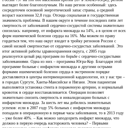
выглядит более благополучным. Но наш регион особенный: здесь
сосредоточен основной энергетический запас страны, а средний
возраст населения 32,8 года. Отсюда социальная и государственная
значимость проблемы. В нашем округе в течение последних пяти лет
смертность от заболеваний сердечно-сосудистой системы значительно
снизилась: например, от инфаркта миокарда на 14%, а в целом от всех
форм ишемической болезни сердца на 16%. Мы можем по праву
гордиться тем, что наш округ входит в тройку регионов России с
самой низкой смертностью от сердечно-сосудистых заболеваний. Это
итог активной работы здравоохранения округа, с 2005 года
реализуется целый ряд программ по борьбе с сердечно-сосудистыми
заболеваниями. Одна из них – программа Югра-Кор. Благодаря этой
программе больные с инфарктом миокарда и другими острыми
формами ишемической болезни сердца в экстренном порядке
доставляются в центры интервенционной кардиологии, их у нас три –
в городах Сургуте, Ханты-Мансийске и Нягани. Этим пациентам
выполняется установка стента в пораженную артерию, и нормальный
кровоток в сердце восстанавливается. Операция позволяет
значительно снизить смертность и инвалидизацию больных с
инфарктом миокарда. За шесть лет мы добились значительных
успехов: если в 2007 году 5% больных с инфарктом миокарда
попадали в операционную в первые часы заболевания, то в 2013 году
– уже более 40%. – Как можно заподозрить инфаркт миокарда, что
должно в первую очередь насторожить человека? – Первыми