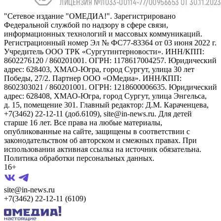
"Сетевое издание "ОМЕДИА!". Зарегистрировано
Федеральной службой по надзору в сфере связи,
информационных технологий и массовых коммуникаций.
Регистрационный номер Эл № ФС77-83364 от 03 июня 2022 г.
Учредитель ООО ТРК «Сургутинтерновости». ИНН/КПП:
8602276120 / 860201001. ОГРН: 1178617004257. Юридический
адрес: 628403, ХМАО-Югра, город Сургут, улица 30 лет
Победы, 27/2. Партнер ООО «ОМедиа». ИНН/КПП:
8602303021 / 860201001. ОГРН: 1218600006635. Юридический
адрес: 628408, ХМАО-Югра, город Сургут, улица Энгельса,
д. 15, помещение 301. Главный редактор: Д.М. Караченцева,
+7(3462) 22-12-11 (доб.6109), site@in-news.ru. Для детей
старше 16 лет. Все права на любые материалы,
опубликованные на сайте, защищены в соответствии с
законодательством об авторском и смежных правах. При
использовании активная ссылка на источник обязательна.
Политика обработки персональных данных.
16+
site@in-news.ru
+7(3462) 22-12-11 (6109)