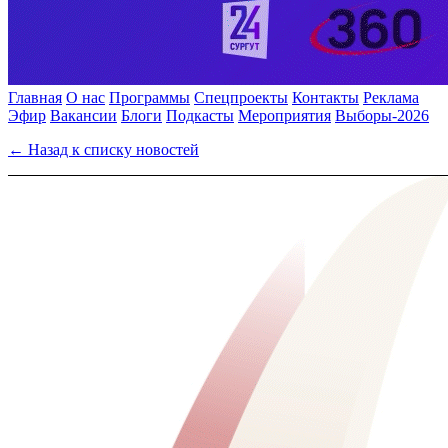
Главная
О нас
Программы
Спецпроекты
Контакты
Реклама
Эфир
Вакансии
Блоги
Подкасты
Мероприятия
Выборы-2026
← Назад к списку новостей