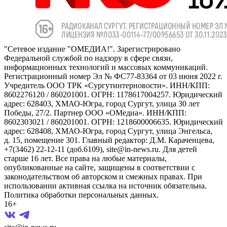
"Сетевое издание "ОМЕДИА!". Зарегистрировано
Федеральной службой по надзору в сфере связи,
информационных технологий и массовых коммуникаций.
Регистрационный номер Эл № ФС77-83364 от 03 июня 2022 г.
Учредитель ООО ТРК «Сургутинтерновости». ИНН/КПП:
8602276120 / 860201001. ОГРН: 1178617004257. Юридический
адрес: 628403, ХМАО-Югра, город Сургут, улица 30 лет
Победы, 27/2. Партнер ООО «ОМедиа». ИНН/КПП:
8602303021 / 860201001. ОГРН: 1218600006635. Юридический
адрес: 628408, ХМАО-Югра, город Сургут, улица Энгельса,
д. 15, помещение 301. Главный редактор: Д.М. Караченцева,
+7(3462) 22-12-11 (доб.6109), site@in-news.ru. Для детей
старше 16 лет. Все права на любые материалы,
опубликованные на сайте, защищены в соответствии с
законодательством об авторском и смежных правах. При
использовании активная ссылка на источник обязательна.
Политика обработки персональных данных.
16+