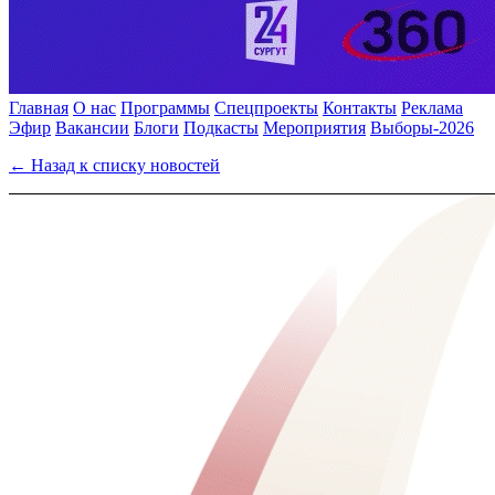
Главная
О нас
Программы
Спецпроекты
Контакты
Реклама
Эфир
Вакансии
Блоги
Подкасты
Мероприятия
Выборы-2026
← Назад к списку новостей