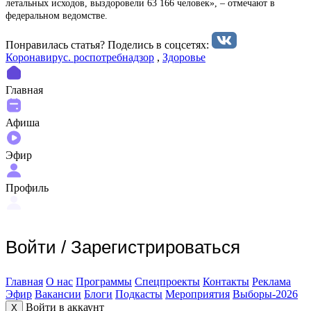
летальных исходов, выздоровели 63 166 человек», – отмечают в
федеральном ведомстве.
Понравилась статья? Поделиcь в соцсетях:
Коронавирус. роспотребнадзор
,
Здоровье
Главная
Афиша
Эфир
Профиль
Войти
/
Зарегистрироваться
Главная
О нас
Программы
Спецпроекты
Контакты
Реклама
Эфир
Вакансии
Блоги
Подкасты
Мероприятия
Выборы-2026
Войти в аккаунт
X