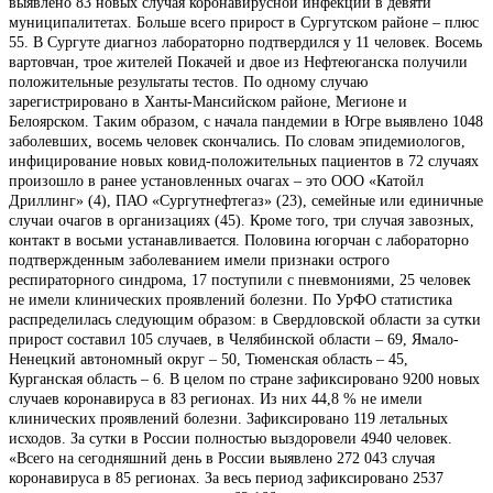
выявлено 83 новых случая коронавирусной инфекции в девяти
муниципалитетах. Больше всего прирост в Сургутском районе – плюс
55. В Сургуте диагноз лабораторно подтвердился у 11 человек. Восемь
вартовчан, трое жителей Покачей и двое из Нефтеюганска получили
положительные результаты тестов. По одному случаю
зарегистрировано в Ханты-Мансийском районе, Мегионе и
Белоярском. Таким образом, с начала пандемии в Югре выявлено 1048
заболевших, восемь человек скончались. По словам эпидемиологов,
инфицирование новых ковид-положительных пациентов в 72 случаях
произошло в ранее установленных очагах – это ООО «Катойл
Дриллинг» (4), ПАО «Сургутнефтегаз» (23), семейные или единичные
случаи очагов в организациях (45). Кроме того, три случая завозных,
контакт в восьми устанавливается. Половина югорчан с лабораторно
подтвержденным заболеванием имели признаки острого
респираторного синдрома, 17 поступили с пневмониями, 25 человек
не имели клинических проявлений болезни. По УрФО статистика
распределилась следующим образом: в Свердловской области за сутки
прирост составил 105 случаев, в Челябинской области – 69, Ямало-
Ненецкий автономный округ – 50, Тюменская область – 45,
Курганская область – 6. В целом по стране зафиксировано 9200 новых
случаев коронавируса в 83 регионах. Из них 44,8 % не имели
клинических проявлений болезни. Зафиксировано 119 летальных
исходов. За сутки в России полностью выздоровели 4940 человек.
«Всего на сегодняшний день в России выявлено 272 043 случая
коронавируса в 85 регионах. За весь период зафиксировано 2537