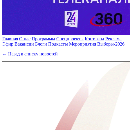
Главная
О нас
Программы
Спецпроекты
Контакты
Реклама
Эфир
Вакансии
Блоги
Подкасты
Мероприятия
Выборы-2026
← Назад к списку новостей