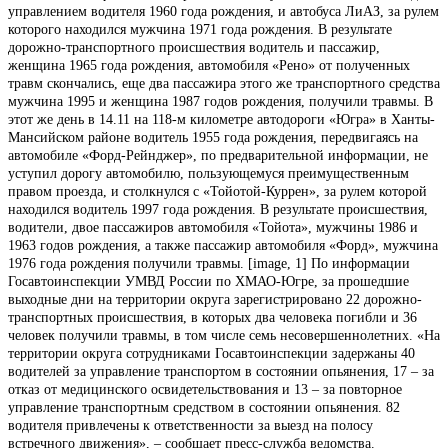
управлением водителя 1960 года рождения, и автобуса ЛиАЗ, за рулем
которого находился мужчина 1971 года рождения. В результате
дорожно-транспортного происшествия водитель и пассажир,
женщина 1965 года рождения, автомобиля «Рено» от полученных
травм скончались, еще два пассажира этого же транспортного средства
мужчина 1995 и женщина 1987 годов рождения, получили травмы. В
этот же день в 14.11 на 118-м километре автодороги «Югра» в Ханты-
Мансийском районе водитель 1955 года рождения, передвигаясь на
автомобиле «Форд-Рейнджер», по предварительной информации, не
уступил дорогу автомобилю, пользующемуся преимущественным
правом проезда, и столкнулся с «Тойотой-Куррен», за рулем которой
находился водитель 1997 года рождения. В результате происшествия,
водители, двое пассажиров автомобиля «Тойота», мужчины 1986 и
1963 годов рождения, а также пассажир автомобиля «Форд», мужчина
1976 года рождения получили травмы. [image, 1] По информации
Госавтоинспекции УМВД России по ХМАО-Югре, за прошедшие
выходные дни на территории округа зарегистрировано 22 дорожно-
транспортных происшествия, в которых два человека погибли и 36
человек получили травмы, в том числе семь несовершеннолетних. «На
территории округа сотрудниками Госавтоинспекции задержаны 40
водителей за управление транспортом в состоянии опьянения, 17 – за
отказ от медицинского освидетельствования и 13 – за повторное
управление транспортным средством в состоянии опьянения. 82
водителя привлечены к ответственности за выезд на полосу
встречного движения», – сообщает пресс-служба ведомства.