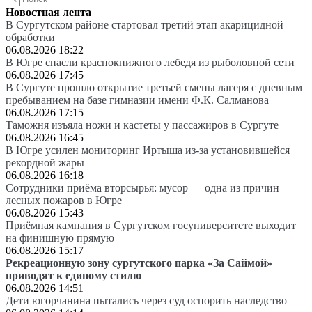
Новостная лента
В Сургутском районе стартовал третий этап акарицидной
обработки
06.08.2026 18:22
В Югре спасли краснокнижного лебедя из рыболовной сети
06.08.2026 17:45
В Сургуте прошло открытие третьей смены лагеря с дневным
пребыванием на базе гимназии имени Ф.К. Салманова
06.08.2026 17:15
Таможня изъяла ножи и кастеты у пассажиров в Сургуте
06.08.2026 16:45
В Югре усилен мониторинг Иртыша из-за установившейся
рекордной жары
06.08.2026 16:18
Сотрудники приёма вторсырья: мусор — одна из причин
лесных пожаров в Югре
06.08.2026 15:43
Приёмная кампания в Сургутском госуниверситете выходит
на финишную прямую
06.08.2026 15:17
Рекреационную зону сургутского парка «За Саймой»
приводят к единому стилю
06.08.2026 14:51
Дети югорчанина пытались через суд оспорить наследство