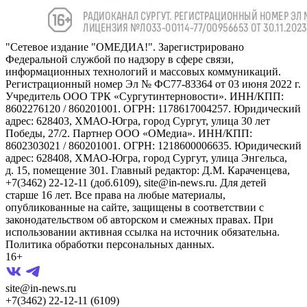
"Сетевое издание "ОМЕДИА!". Зарегистрировано
Федеральной службой по надзору в сфере связи,
информационных технологий и массовых коммуникаций.
Регистрационный номер Эл № ФС77-83364 от 03 июня 2022 г.
Учредитель ООО ТРК «Сургутинтерновости». ИНН/КПП:
8602276120 / 860201001. ОГРН: 1178617004257. Юридический
адрес: 628403, ХМАО-Югра, город Сургут, улица 30 лет
Победы, 27/2. Партнер ООО «ОМедиа». ИНН/КПП:
8602303021 / 860201001. ОГРН: 1218600006635. Юридический
адрес: 628408, ХМАО-Югра, город Сургут, улица Энгельса,
д. 15, помещение 301. Главный редактор: Д.М. Караченцева,
+7(3462) 22-12-11 (доб.6109), site@in-news.ru. Для детей
старше 16 лет. Все права на любые материалы,
опубликованные на сайте, защищены в соответствии с
законодательством об авторском и смежных правах. При
использовании активная ссылка на источник обязательна.
Политика обработки персональных данных.
16+
site@in-news.ru
+7(3462) 22-12-11 (6109)