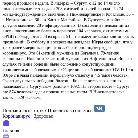
период прошлой недели. В лидерах – Сургут, с 12 по 14 число
положительные тесты сдали 208 жителей и гостей города. По 74
ковид-подтвержденных выявлено в Нижневартовске и Когалыме, 35 –
в Нефтеюганске, 30 – в Ханты-Мансийске. В Сургутском районе за
три дня выявлено 28 инфицированных. В состоянии пневмонии из
вновь поступивших болезнь переносят 104 человека, с симптомами
ОРВИ наблюдаются 358 югорчан, 91 – не имеет никаких клинических
проявлений. В субботу и воскресенье депздрав Югры сообщил, что у
трех ранее умерших пациентов лабораторно подтвержден
коронавирус. Это 61-летний мужчина из Когалыма, 79-летняя
женщина из Нягани и 73-летний мужчина из Нефтеюганска. Во всех
случаях течение болезни было осложнено сопутствующими
хроническими заболеваниями. Общее число заболевших COVID-19 в
Югре с начала пандемии перешагнуло отметку в 4,5 тысяч человек.
Около двух тысяч победили болезнь. Больше всего зараженных
наблюдается в Сургутском районе – 1092. На втором месте – Сургут,
где 874 человека сдали положительные тесты. В Нижневартовске
таких – 529 человек.
Понравилась статья? Поделиcь в соцсетях:
Коронавирус
,
Здоровье
Главная