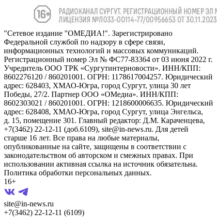
"Сетевое издание "ОМЕДИА!". Зарегистрировано
Федеральной службой по надзору в сфере связи,
информационных технологий и массовых коммуникаций.
Регистрационный номер Эл № ФС77-83364 от 03 июня 2022 г.
Учредитель ООО ТРК «Сургутинтерновости». ИНН/КПП:
8602276120 / 860201001. ОГРН: 1178617004257. Юридический
адрес: 628403, ХМАО-Югра, город Сургут, улица 30 лет
Победы, 27/2. Партнер ООО «ОМедиа». ИНН/КПП:
8602303021 / 860201001. ОГРН: 1218600006635. Юридический
адрес: 628408, ХМАО-Югра, город Сургут, улица Энгельса,
д. 15, помещение 301. Главный редактор: Д.М. Караченцева,
+7(3462) 22-12-11 (доб.6109), site@in-news.ru. Для детей
старше 16 лет. Все права на любые материалы,
опубликованные на сайте, защищены в соответствии с
законодательством об авторском и смежных правах. При
использовании активная ссылка на источник обязательна.
Политика обработки персональных данных.
16+
site@in-news.ru
+7(3462) 22-12-11 (6109)