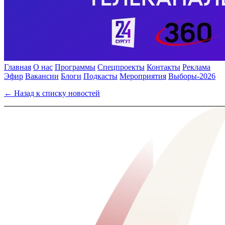
Главная
О нас
Программы
Спецпроекты
Контакты
Реклама
Эфир
Вакансии
Блоги
Подкасты
Мероприятия
Выборы-2026
← Назад к списку новостей