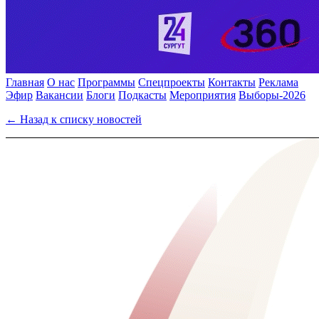
Главная
О нас
Программы
Спецпроекты
Контакты
Реклама
Эфир
Вакансии
Блоги
Подкасты
Мероприятия
Выборы-2026
← Назад к списку новостей