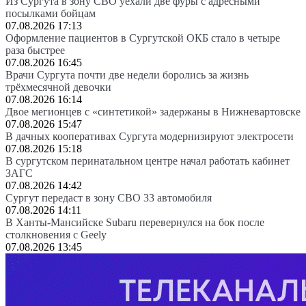
Из Сургута в зону СВО уехали две фуры с адресными
посылками бойцам
07.08.2026 17:13
Оформление пациентов в Сургутской ОКБ стало в четыре
раза быстрее
07.08.2026 16:45
Врачи Сургута почти две недели боролись за жизнь
трёхмесячной девочки
07.08.2026 16:14
Двое мегионцев с «синтетикой» задержаны в Нижневартовске
07.08.2026 15:47
В дачных кооперативах Сургута модернизируют электросети
07.08.2026 15:18
В сургутском перинатальном центре начал работать кабинет
ЗАГС
07.08.2026 14:42
Сургут передаст в зону СВО 33 автомобиля
07.08.2026 14:11
В Ханты-Мансийске Subaru перевернулся на бок после
столкновения с Geely
07.08.2026 13:45