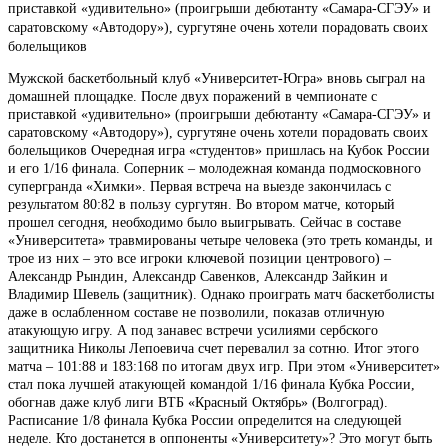
приставкой «удивительно» (проигрыши дебютанту «Самара-СГЭУ» и
саратовскому «Автодору»), сургутяне очень хотели порадовать своих
болельщиков
Мужской баскетбольный клуб «Университет-Югра» вновь сыграл на
домашней площадке. После двух поражений в чемпионате с
приставкой «удивительно» (проигрыши дебютанту «Самара-СГЭУ» и
саратовскому «Автодору»), сургутяне очень хотели порадовать своих
болельщиков Очередная игра «студентов» пришлась на Кубок России
и его 1/16 финала. Соперник – молодежная команда подмосковного
супергранда «Химки». Первая встреча на выезде закончилась с
результатом 80:82 в пользу сургутян. Во втором матче, который
прошел сегодня, необходимо было выигрывать. Сейчас в составе
«Университета» травмированы четыре человека (это треть команды, и
трое из них – это все игроки ключевой позиции центрового) –
Александр Рындин, Александр Савенков, Александр Зайкин и
Владимир Шевель (защитник). Однако проиграть матч баскетболисты
даже в ослабленном составе не позволили, показав отличную
атакующую игру. А под занавес встречи усилиями сербского
защитника Николы Лепоевича счет перевалил за сотню. Итог этого
матча – 101:88 и 183:168 по итогам двух игр. При этом «Университет»
стал пока лучшей атакующей командой 1/16 финала Кубка России,
обогнав даже клуб лиги ВТБ «Красный Октябрь» (Волгоград).
Расписание 1/8 финала Кубка России определится на следующей
неделе. Кто достанется в оппоненты «Университету»? Это могут быть