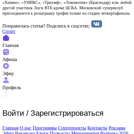
«Химки», «УНИКС», «Триумф», «Локомотив» (Краснодар) или любой
другой участник Лиги ВТБ кроме ЦСКА. Московский супереклуб
присоединится к розыгрышу трофея только на стадии четвертьфинала.
Понравилась статья? Поделиcь в соцсетях:
Спорт
Главная
Афиша
Эфир
Профиль
Войти
/
Зарегистрироваться
Главная
О нас
Программы
Спецпроекты
Контакты
Реклама
Эфир
Вакансии
Блоги
Подкасты
Мероприятия
Выборы-2026