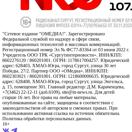
"Сетевое издание "ОМЕДИА!". Зарегистрировано
Федеральной службой по надзору в сфере связи,
информационных технологий и массовых коммуникаций.
Регистрационный номер Эл № ФС77-83364 от 03 июня 2022 г.
Учредитель ООО ТРК «Сургутинтерновости». ИНН/КПП:
8602276120 / 860201001. ОГРН: 1178617004257. Юридический
адрес: 628403, ХМАО-Югра, город Сургут, улица 30 лет
Победы, 27/2. Партнер ООО «ОМедиа». ИНН/КПП:
8602303021 / 860201001. ОГРН: 1218600006635. Юридический
адрес: 628408, ХМАО-Югра, город Сургут, улица Энгельса,
д. 15, помещение 301. Главный редактор: Д.М. Караченцева,
+7(3462) 22-12-11 (доб.6109), site@in-news.ru. Для детей
старше 16 лет. Все права на любые материалы,
опубликованные на сайте, защищены в соответствии с
законодательством об авторском и смежных правах. При
использовании активная ссылка на источник обязательна.
Политика обработки персональных данных.
16+