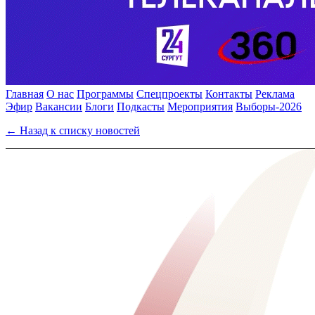
Главная
О нас
Программы
Спецпроекты
Контакты
Реклама
Эфир
Вакансии
Блоги
Подкасты
Мероприятия
Выборы-2026
← Назад к списку новостей