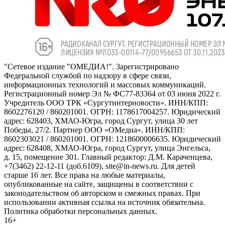
"Сетевое издание "ОМЕДИА!". Зарегистрировано
Федеральной службой по надзору в сфере связи,
информационных технологий и массовых коммуникаций.
Регистрационный номер Эл № ФС77-83364 от 03 июня 2022 г.
Учредитель ООО ТРК «Сургутинтерновости». ИНН/КПП:
8602276120 / 860201001. ОГРН: 1178617004257. Юридический
адрес: 628403, ХМАО-Югра, город Сургут, улица 30 лет
Победы, 27/2. Партнер ООО «ОМедиа». ИНН/КПП:
8602303021 / 860201001. ОГРН: 1218600006635. Юридический
адрес: 628408, ХМАО-Югра, город Сургут, улица Энгельса,
д. 15, помещение 301. Главный редактор: Д.М. Караченцева,
+7(3462) 22-12-11 (доб.6109), site@in-news.ru. Для детей
старше 16 лет. Все права на любые материалы,
опубликованные на сайте, защищены в соответствии с
законодательством об авторском и смежных правах. При
использовании активная ссылка на источник обязательна.
Политика обработки персональных данных.
16+