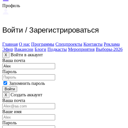
Профиль
Войти
/
Зарегистрироваться
Главная
О нас
Программы
Спецпроекты
Контакты
Реклама
Эфир
Вакансии
Блоги
Подкасты
Мероприятия
Выборы-2026
Войти в аккаунт
X
Ваша почта
Пароль
Запомнить пароль
Войти
Создать аккаунт
X
Ваша почта
Ваше имя
Пароль