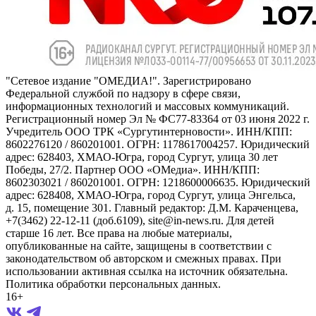
"Сетевое издание "ОМЕДИА!". Зарегистрировано
Федеральной службой по надзору в сфере связи,
информационных технологий и массовых коммуникаций.
Регистрационный номер Эл № ФС77-83364 от 03 июня 2022 г.
Учредитель ООО ТРК «Сургутинтерновости». ИНН/КПП:
8602276120 / 860201001. ОГРН: 1178617004257. Юридический
адрес: 628403, ХМАО-Югра, город Сургут, улица 30 лет
Победы, 27/2. Партнер ООО «ОМедиа». ИНН/КПП:
8602303021 / 860201001. ОГРН: 1218600006635. Юридический
адрес: 628408, ХМАО-Югра, город Сургут, улица Энгельса,
д. 15, помещение 301. Главный редактор: Д.М. Караченцева,
+7(3462) 22-12-11 (доб.6109), site@in-news.ru. Для детей
старше 16 лет. Все права на любые материалы,
опубликованные на сайте, защищены в соответствии с
законодательством об авторском и смежных правах. При
использовании активная ссылка на источник обязательна.
Политика обработки персональных данных.
16+