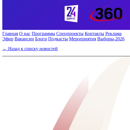
Главная
О нас
Программы
Спецпроекты
Контакты
Реклама
Эфир
Вакансии
Блоги
Подкасты
Мероприятия
Выборы-2026
← Назад к списку новостей