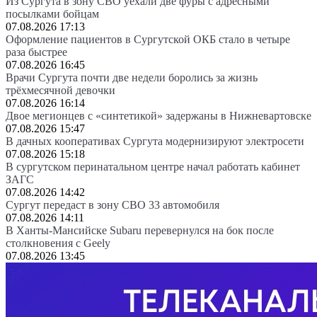
Из Сургута в зону СВО уехали две фуры с адресными
посылками бойцам
07.08.2026 17:13
Оформление пациентов в Сургутской ОКБ стало в четыре
раза быстрее
07.08.2026 16:45
Врачи Сургута почти две недели боролись за жизнь
трёхмесячной девочки
07.08.2026 16:14
Двое мегионцев с «синтетикой» задержаны в Нижневартовске
07.08.2026 15:47
В дачных кооперативах Сургута модернизируют электросети
07.08.2026 15:18
В сургутском перинатальном центре начал работать кабинет
ЗАГС
07.08.2026 14:42
Сургут передаст в зону СВО 33 автомобиля
07.08.2026 14:11
В Ханты-Мансийске Subaru перевернулся на бок после
столкновения с Geely
07.08.2026 13:45