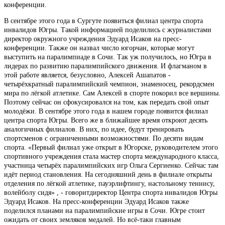
конференции.
В сентябре этого года в Сургуте появиться филиал центра спорта
инвалидов Югры. Такой информацией поделились с журналистами
директор окружного учреждения Эдуард Исаков на пресс-
конференции. Также он назвал число югорчан, которые могут
выступить на паралимпиаде в Сочи. Так уж получилось, но Югра в
лидерах по развитию паралимпийского движения. И флагманом в
этой работе является, безусловно, Алексей Ашапатов -
четырёхкратный паралимпийский чемпион, знаменосец, рекордсмен
мира по лёгкой атлетике. Сам Алексей в спорте покорил все вершины.
Поэтому сейчас он сфокусировался на том, как передать свой опыт
молодёжи. В сентябре этого года в нашем городе появится филиал
центра спорта Югры. Всего же в ближайшее время откроют десять
аналогичных филиалов. В них, по идее, будут тренировать
спортсменов с ограниченными возможностями. По десяти видам
спорта. «Первый филиал уже открыт в Югорске, руководителем этого
спортивного учреждения стала мастер спорта международного класса,
участница четырёх паралимпийских игр Ольга Сергиенко. Сейчас там
идёт период становления. На сегодняшний день в филиале открыты
отделения по лёгкой атлетике, пауэрлифтингу, настольному теннису,
волейболу сидя» , - говоритдиректор Центра спорта инвалидов Югры
Эдуард Исаков. На пресс-конференции Эдуард Исаков также
поделился планами на паралимпийские игры в Сочи. Югре стоит
ожидать от своих земляков медалей. Но всё-таки главным