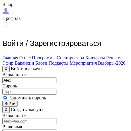
Эфир
Профиль
Войти
/
Зарегистрироваться
Главная
О нас
Программы
Спецпроекты
Контакты
Реклама
Эфир
Вакансии
Блоги
Подкасты
Мероприятия
Выборы-2026
Войти в аккаунт
X
Ваша почта
Пароль
Запомнить пароль
Войти
Создать аккаунт
X
Ваша почта
Ваше имя