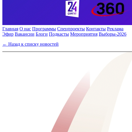
Главная
О нас
Программы
Спецпроекты
Контакты
Реклама
Эфир
Вакансии
Блоги
Подкасты
Мероприятия
Выборы-2026
← Назад к списку новостей