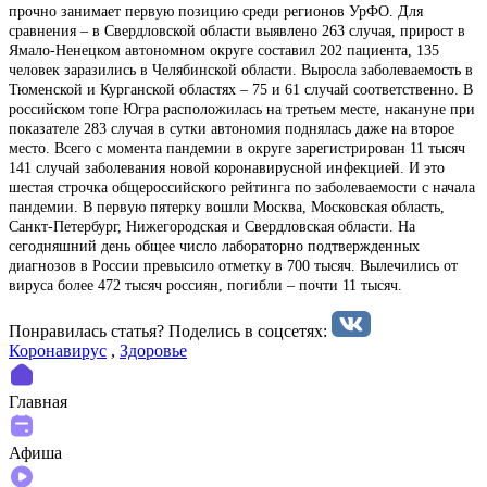
прочно занимает первую позицию среди регионов УрФО. Для
сравнения – в Свердловской области выявлено 263 случая, прирост в
Ямало-Ненецком автономном округе составил 202 пациента, 135
человек заразились в Челябинской области. Выросла заболеваемость в
Тюменской и Курганской областях – 75 и 61 случай соответственно. В
российском топе Югра расположилась на третьем месте, накануне при
показателе 283 случая в сутки автономия поднялась даже на второе
место. Всего с момента пандемии в округе зарегистрирован 11 тысяч
141 случай заболевания новой коронавирусной инфекцией. И это
шестая строчка общероссийского рейтинга по заболеваемости с начала
пандемии. В первую пятерку вошли Москва, Московская область,
Санкт-Петербург, Нижегородская и Свердловская области. На
сегодняшний день общее число лабораторно подтвержденных
диагнозов в России превысило отметку в 700 тысяч. Вылечились от
вируса более 472 тысяч россиян, погибли – почти 11 тысяч.
Понравилась статья? Поделиcь в соцсетях:
Коронавирус
,
Здоровье
Главная
Афиша