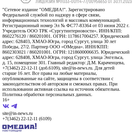
"Сетевое издание "ОМЕДИА!". Зарегистрировано
Федеральной службой по надзору в сфере связи,
информационных технологий и массовых коммуникаций.
Регистрационный номер Эл № ФС77-83364 от 03 июня 2022 г.
Учредитель ООО ТРК «Сургутинтерновости». ИНН/КПП:
8602276120 / 860201001. ОГРН: 1178617004257. Юридический
адрес: 628403, ХМАО-Югра, город Сургут, улица 30 лет
Победы, 27/2. Партнер ООО «ОМедиа». ИНН/КПП:
8602303021 / 860201001. ОГРН: 1218600006635. Юридический
адрес: 628408, ХМАО-Югра, город Сургут, улица Энгельса,
д. 15, помещение 301. Главный редактор: Д.М. Караченцева,
+7(3462) 22-12-11 (доб.6109), site@in-news.ru. Для детей
старше 16 лет. Все права на любые материалы,
опубликованные на сайте, защищены в соответствии с
законодательством об авторском и смежных правах. При
использовании активная ссылка на источник обязательна.
Политика обработки персональных данных.
16+
site@in-news.ru
+7(3462) 22-12-11 (6109)