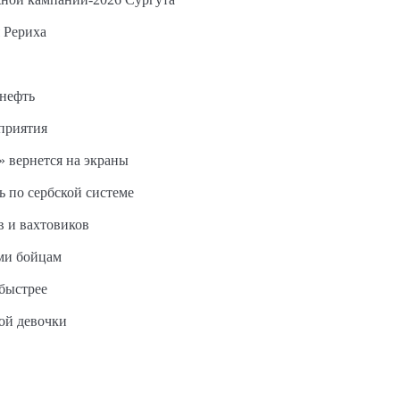
 Рериха
 нефть
дприятия
 вернется на экраны
ь по сербской системе
в и вахтовиков
ми бойцам
быстрее
ной девочки