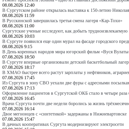
08.08.2026 12:40
В Сургутском районе открылась выставка к 150-летию Николая
08.08.2026 11:59
В Русскинской завершилась третья смена лагеря «Кар-Тохи»
08.08.2026 11:00
Сургутские ученые исследуют, как добыть трудноизвлекаемую
08.08.2026 10:03
В Сургуте появился еще один мурал на фасаде городского пре
08.08.2026 9:15
В День коренных народов мира югорский фильм «Вуся Вулаты»
07.08.2026 18:50
В Сургуте впервые организовали детский баскетбольный лагер
07.08.2026 18:17
В ХМАО быстрее всего растут зарплаты у нефтяников, аграрие
07.08.2026 17:45
Из Сургута в зону СВО уехали две фуры с адресными посылка
07.08.2026 17:13
Оформление пациентов в Сургутской ОКБ стало в четыре раза 
07.08.2026 16:45
Врачи Сургута почти две недели боролись за жизнь трёхмесяч
07.08.2026 16:14
Двое мегионцев с «синтетикой» задержаны в Нижневартовске
07.08.2026 15:47
В дачных кооперативах Сургута модернизируют электросети