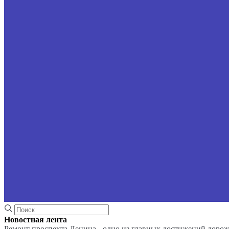
Новостная лента
Ремонт проспекта Ленина - одно из главных достижений доро