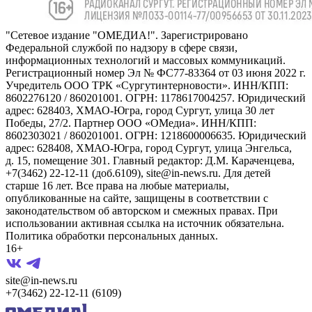
"Сетевое издание "ОМЕДИА!". Зарегистрировано
Федеральной службой по надзору в сфере связи,
информационных технологий и массовых коммуникаций.
Регистрационный номер Эл № ФС77-83364 от 03 июня 2022 г.
Учредитель ООО ТРК «Сургутинтерновости». ИНН/КПП:
8602276120 / 860201001. ОГРН: 1178617004257. Юридический
адрес: 628403, ХМАО-Югра, город Сургут, улица 30 лет
Победы, 27/2. Партнер ООО «ОМедиа». ИНН/КПП:
8602303021 / 860201001. ОГРН: 1218600006635. Юридический
адрес: 628408, ХМАО-Югра, город Сургут, улица Энгельса,
д. 15, помещение 301. Главный редактор: Д.М. Караченцева,
+7(3462) 22-12-11 (доб.6109), site@in-news.ru. Для детей
старше 16 лет. Все права на любые материалы,
опубликованные на сайте, защищены в соответствии с
законодательством об авторском и смежных правах. При
использовании активная ссылка на источник обязательна.
Политика обработки персональных данных.
16+
site@in-news.ru
+7(3462) 22-12-11 (6109)