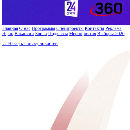
Главная
О нас
Программы
Спецпроекты
Контакты
Реклама
Эфир
Вакансии
Блоги
Подкасты
Мероприятия
Выборы-2026
← Назад к списку новостей