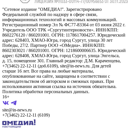
"Сетевое издание "ОМЕДИА!". Зарегистрировано
Федеральной службой по надзору в сфере связи,
информационных технологий и массовых коммуникаций.
Регистрационный номер Эл № ФС77-83364 от 03 июня 2022 г.
Учредитель ООО ТРК «Сургутинтерновости». ИНН/КПП:
8602276120 / 860201001. ОГРН: 1178617004257. Юридический
адрес: 628403, ХМАО-Югра, город Сургут, улица 30 лет
Победы, 27/2. Партнер ООО «ОМедиа». ИНН/КПП:
8602303021 / 860201001. ОГРН: 1218600006635. Юридический
адрес: 628408, ХМАО-Югра, город Сургут, улица Энгельса,
д. 15, помещение 301. Главный редактор: Д.М. Караченцева,
+7(3462) 22-12-11 (доб.6109), site@in-news.ru. Для детей
старше 16 лет. Все права на любые материалы,
опубликованные на сайте, защищены в соответствии с
законодательством об авторском и смежных правах. При
использовании активная ссылка на источник обязательна.
Политика обработки персональных данных.
16+
site@in-news.ru
+7(3462) 22-12-11 (6109)