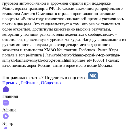
грузовой автомобильной и дорожной отрасли при поддержке
Министерства транспорта РФ. По словам замминистра профильного
ведомства Алексея Семенова, в отрасли происходят позитивные
процессы. «В этом году количество соискателей премии увеличилось
почти в два раза. Это свидетельствует о том, что рынок становится
более открытым, достигнуты качественно высокие результаты,
которыми участники рынка готовы поделиться с сообществом», –
отметил он, приветствуя лауреатов конкурса. Награду в номинации из
рук замминистра получил директор департамента дорожного
хозяйства и транспорта ХМАО Константин Гребешок. Ранее Югра
попала в топ рейтинга [ /news/obshestvo/khmao-popal-v-top-reytinga-
samykh-kachestvennykh-dorog-rossii.html?sphrase_id=105081 ] самых
качественных дорог России, заняв второе место после Москвы.
Понравилась статья? Поделиcь в соцсетях:
Премия
,
Рейтинг
,
Общество
Главная
Афиша
Эфир