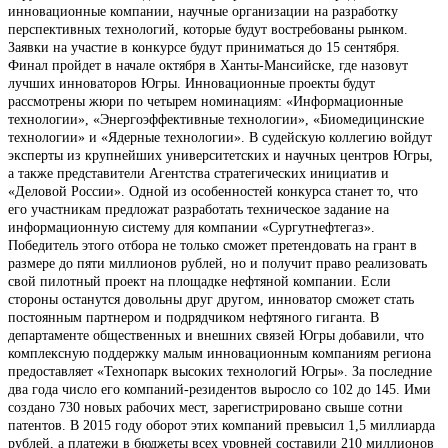
инновационные компании, научные организации на разработку
перспективных технологий, которые будут востребованы рынком.
Заявки на участие в конкурсе будут приниматься до 15 сентября.
Финал пройдет в начале октября в Ханты-Мансийске, где назовут
лучших инноваторов Югры. Инновационные проекты будут
рассмотрены жюри по четырем номинациям: «Информационные
технологии», «Энергоэффективные технологии», «Биомедицинские
технологии» и «Ядерные технологии». В судейскую коллегию войдут
эксперты из крупнейших университетских и научных центров Югры,
а также представители Агентства стратегических инициатив и
«Деловой России». Одной из особенностей конкурса станет то, что
его участникам предложат разработать техническое задание на
информационную систему для компании «Сургутнефтегаз».
Победитель этого отбора не только сможет претендовать на грант в
размере до пяти миллионов рублей, но и получит право реализовать
свой пилотный проект на площадке нефтяной компании. Если
стороны останутся довольны друг другом, инноватор сможет стать
постоянным партнером и подрядчиком нефтяного гиганта. В
департаменте общественных и внешних связей Югры добавили, что
комплексную поддержку малым инновационным компаниям региона
предоставляет «Технопарк высоких технологий Югры». За последние
два года число его компаний-резидентов выросло со 102 до 145. Ими
создано 730 новых рабочих мест, зарегистрировано свыше сотни
патентов. В 2015 году оборот этих компаний превысил 1,5 миллиарда
рублей, а платежи в бюджеты всех уровней составили 210 миллионов