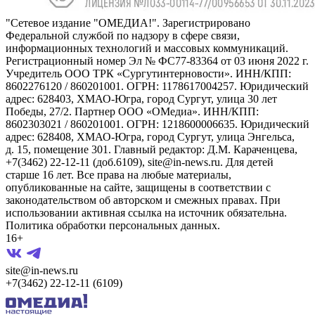
"Сетевое издание "ОМЕДИА!". Зарегистрировано
Федеральной службой по надзору в сфере связи,
информационных технологий и массовых коммуникаций.
Регистрационный номер Эл № ФС77-83364 от 03 июня 2022 г.
Учредитель ООО ТРК «Сургутинтерновости». ИНН/КПП:
8602276120 / 860201001. ОГРН: 1178617004257. Юридический
адрес: 628403, ХМАО-Югра, город Сургут, улица 30 лет
Победы, 27/2. Партнер ООО «ОМедиа». ИНН/КПП:
8602303021 / 860201001. ОГРН: 1218600006635. Юридический
адрес: 628408, ХМАО-Югра, город Сургут, улица Энгельса,
д. 15, помещение 301. Главный редактор: Д.М. Караченцева,
+7(3462) 22-12-11 (доб.6109), site@in-news.ru. Для детей
старше 16 лет. Все права на любые материалы,
опубликованные на сайте, защищены в соответствии с
законодательством об авторском и смежных правах. При
использовании активная ссылка на источник обязательна.
Политика обработки персональных данных.
16+
site@in-news.ru
+7(3462) 22-12-11 (6109)