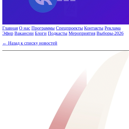
Главная
О нас
Программы
Спецпроекты
Контакты
Реклама
Эфир
Вакансии
Блоги
Подкасты
Мероприятия
Выборы-2026
← Назад к списку новостей