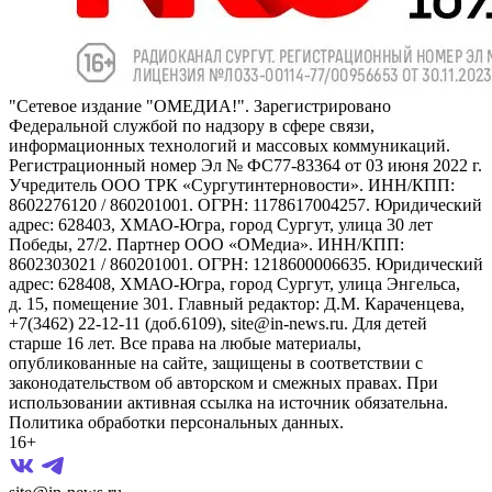
"Сетевое издание "ОМЕДИА!". Зарегистрировано
Федеральной службой по надзору в сфере связи,
информационных технологий и массовых коммуникаций.
Регистрационный номер Эл № ФС77-83364 от 03 июня 2022 г.
Учредитель ООО ТРК «Сургутинтерновости». ИНН/КПП:
8602276120 / 860201001. ОГРН: 1178617004257. Юридический
адрес: 628403, ХМАО-Югра, город Сургут, улица 30 лет
Победы, 27/2. Партнер ООО «ОМедиа». ИНН/КПП:
8602303021 / 860201001. ОГРН: 1218600006635. Юридический
адрес: 628408, ХМАО-Югра, город Сургут, улица Энгельса,
д. 15, помещение 301. Главный редактор: Д.М. Караченцева,
+7(3462) 22-12-11 (доб.6109), site@in-news.ru. Для детей
старше 16 лет. Все права на любые материалы,
опубликованные на сайте, защищены в соответствии с
законодательством об авторском и смежных правах. При
использовании активная ссылка на источник обязательна.
Политика обработки персональных данных.
16+