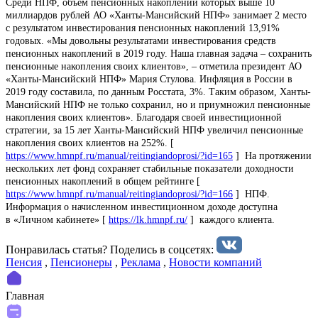
Среди НПФ, объем пенсионных накоплений которых выше 10
миллиардов рублей АО «Ханты-Мансийский НПФ» занимает 2 место
с результатом инвестирования пенсионных накоплений 13,91%
годовых. «Мы довольны результатами инвестирования средств
пенсионных накоплений в 2019 году. Наша главная задача – сохранить
пенсионные накопления своих клиентов», – отметила президент АО
«Ханты-Мансийский НПФ» Мария Стулова. Инфляция в России в
2019 году составила, по данным Росстата, 3%. Таким образом, Ханты-
Мансийский НПФ не только сохранил, но и приумножил пенсионные
накопления своих клиентов». Благодаря своей инвестиционной
стратегии, за 15 лет Ханты-Мансийский НПФ увеличил пенсионные
накопления своих клиентов на 252%. [
https://www.hmnpf.ru/manual/reitingiandoprosi/?id=165
] На протяжении
нескольких лет фонд сохраняет стабильные показатели доходности
пенсионных накоплений в общем рейтинге [
https://www.hmnpf.ru/manual/reitingiandoprosi/?id=166
] НПФ.
Информация о начисленном инвестиционном доходе доступна
в «Личном кабинете» [
https://lk.hmnpf.ru/
] каждого клиента.
Понравилась статья? Поделиcь в соцсетях:
Пенсия
,
Пенсионеры
,
Реклама
,
Новости компаний
Главная