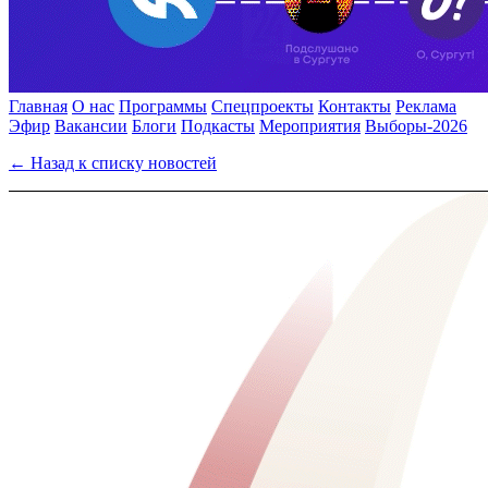
Главная
О нас
Программы
Спецпроекты
Контакты
Реклама
Эфир
Вакансии
Блоги
Подкасты
Мероприятия
Выборы-2026
← Назад к списку новостей