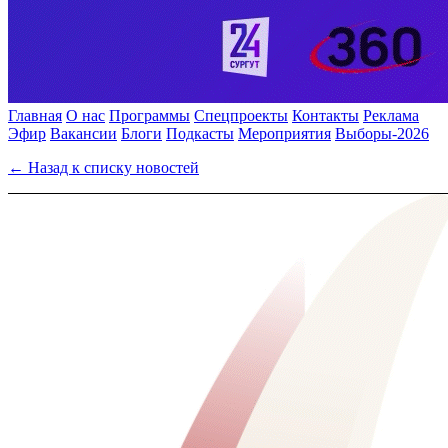
Главная
О нас
Программы
Спецпроекты
Контакты
Реклама
Эфир
Вакансии
Блоги
Подкасты
Мероприятия
Выборы-2026
← Назад к списку новостей