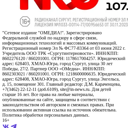
"Сетевое издание "ОМЕДИА!". Зарегистрировано
Федеральной службой по надзору в сфере связи,
информационных технологий и массовых коммуникаций.
Регистрационный номер Эл № ФС77-83364 от 03 июня 2022 г.
Учредитель ООО ТРК «Сургутинтерновости». ИНН/КПП:
8602276120 / 860201001. ОГРН: 1178617004257. Юридический
адрес: 628403, ХМАО-Югра, город Сургут, улица 30 лет
Победы, 27/2. Партнер ООО «ОМедиа». ИНН/КПП:
8602303021 / 860201001. ОГРН: 1218600006635. Юридический
адрес: 628408, ХМАО-Югра, город Сургут, улица Энгельса,
д. 15, помещение 301. Главный редактор: Д.М. Караченцева,
+7(3462) 22-12-11 (доб.6109), site@in-news.ru. Для детей
старше 16 лет. Все права на любые материалы,
опубликованные на сайте, защищены в соответствии с
законодательством об авторском и смежных правах. При
использовании активная ссылка на источник обязательна.
Политика обработки персональных данных.
16+