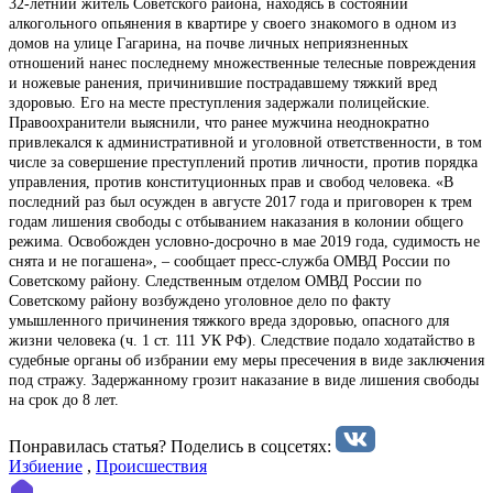
32-летний житель Советского района, находясь в состоянии
алкогольного опьянения в квартире у своего знакомого в одном из
домов на улице Гагарина, на почве личных неприязненных
отношений нанес последнему множественные телесные повреждения
и ножевые ранения, причинившие пострадавшему тяжкий вред
здоровью. Его на месте преступления задержали полицейские.
Правоохранители выяснили, что ранее мужчина неоднократно
привлекался к административной и уголовной ответственности, в том
числе за совершение преступлений против личности, против порядка
управления, против конституционных прав и свобод человека. «В
последний раз был осужден в августе 2017 года и приговорен к трем
годам лишения свободы с отбыванием наказания в колонии общего
режима. Освобожден условно-досрочно в мае 2019 года, судимость не
снята и не погашена», – сообщает пресс-служба ОМВД России по
Советскому району. Следственным отделом ОМВД России по
Советскому району возбуждено уголовное дело по факту
умышленного причинения тяжкого вреда здоровью, опасного для
жизни человека (ч. 1 ст. 111 УК РФ). Следствие подало ходатайство в
судебные органы об избрании ему меры пресечения в виде заключения
под стражу. Задержанному грозит наказание в виде лишения свободы
на срок до 8 лет.
Понравилась статья? Поделиcь в соцсетях:
Избиение
,
Происшествия