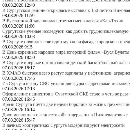
08.08.2026 12:40
В Сургутском районе открылась выставка к 150-летию Николая
08.08.2026 11:59
В Русскинской завершилась третья смена лагеря «Кар-Тохи»
08.08.2026 11:00
Сургутские ученые исследуют, как добыть трудноизвлекаемую
08.08.2026 10:03
В Сургуте появился еще один мурал на фасаде городского пре
08.08.2026 9:15
В День коренных народов мира югорский фильм «Вуся Вулаты»
07.08.2026 18:50
В Сургуте впервые организовали детский баскетбольный лагер
07.08.2026 18:17
В ХМАО быстрее всего растут зарплаты у нефтяников, аграрие
07.08.2026 17:45
Из Сургута в зону СВО уехали две фуры с адресными посылка
07.08.2026 17:13
Оформление пациентов в Сургутской ОКБ стало в четыре раза 
07.08.2026 16:45
Врачи Сургута почти две недели боролись за жизнь трёхмесяч
07.08.2026 16:14
Двое мегионцев с «синтетикой» задержаны в Нижневартовске
07.08.2026 15:47
В дачных кооперативах Сургута модернизируют электросети