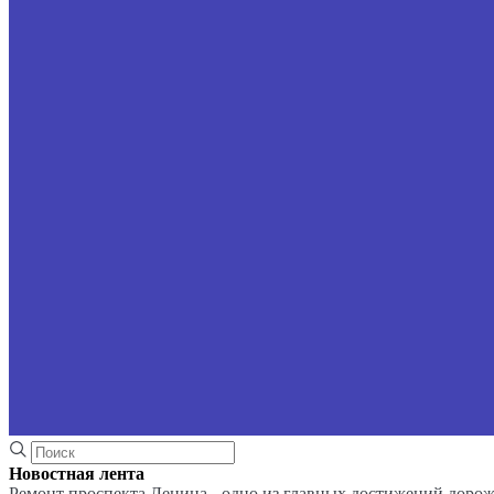
Новостная лента
Ремонт проспекта Ленина - одно из главных достижений доро