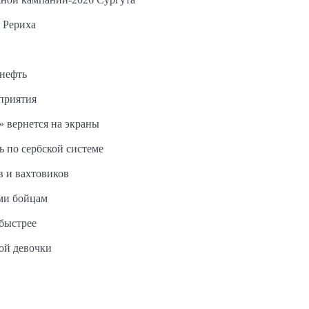
 Рериха
 нефть
дприятия
 вернется на экраны
ь по сербской системе
в и вахтовиков
ми бойцам
быстрее
ной девочки