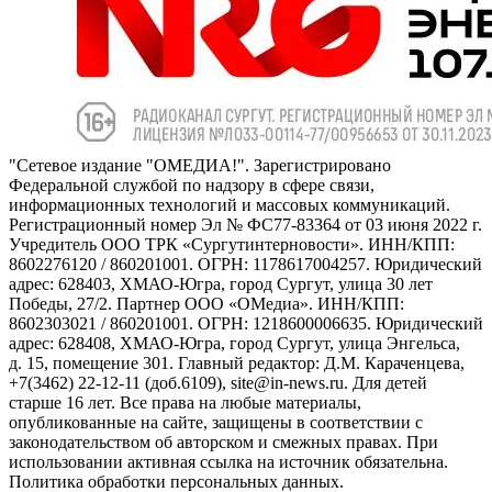
"Сетевое издание "ОМЕДИА!". Зарегистрировано
Федеральной службой по надзору в сфере связи,
информационных технологий и массовых коммуникаций.
Регистрационный номер Эл № ФС77-83364 от 03 июня 2022 г.
Учредитель ООО ТРК «Сургутинтерновости». ИНН/КПП:
8602276120 / 860201001. ОГРН: 1178617004257. Юридический
адрес: 628403, ХМАО-Югра, город Сургут, улица 30 лет
Победы, 27/2. Партнер ООО «ОМедиа». ИНН/КПП:
8602303021 / 860201001. ОГРН: 1218600006635. Юридический
адрес: 628408, ХМАО-Югра, город Сургут, улица Энгельса,
д. 15, помещение 301. Главный редактор: Д.М. Караченцева,
+7(3462) 22-12-11 (доб.6109), site@in-news.ru. Для детей
старше 16 лет. Все права на любые материалы,
опубликованные на сайте, защищены в соответствии с
законодательством об авторском и смежных правах. При
использовании активная ссылка на источник обязательна.
Политика обработки персональных данных.