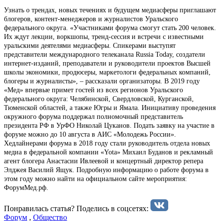
Узнать о трендах, новых течениях и будущем медиасферы приглашают
блогеров, контент-менеджеров и журналистов Уральского
федерального округа. «Участниками форума смогут стать 200 человек.
Их ждут лекции, воркшопы, тренд-сессия и встречи с известными
уральскими деятелями медиасферы. Спикерами выступят
представители международного телеканала Russia Today, создатели
интернет-изданий, преподаватели и руководители проектов Высшей
школы экономики, продюсеры, маркетологи федеральных компаний,
блогеры и журналисты», – рассказали организаторы. В 2019 году
«Мед» впервые примет гостей из всех регионов Уральского
федерального округа: Челябинской, Свердловской, Курганской,
Тюменской областей, а также Югры и Ямала. Инициативу проведения
окружного форума поддержал полномочный представитель
президента РФ в УрФО Николай Цуканов. Подать заявку на участие в
форуме можно до 10 августа в АИС «Молодежь России».
Хедлайнерами форума в 2018 году стали руководитель отдела новых
медиа в федеральной компании «Yota» Михаил Буданов и рекламный
агент блогера Анастасии Ивлеевой и концертный директор репера
Элджея Василий Ящук. Подробную информацию о работе форума в
этом году можно найти на официальном сайте мероприятия:
ФорумМед.рф.
Понравилась статья? Поделиcь в соцсетях:
Форум
,
Общество