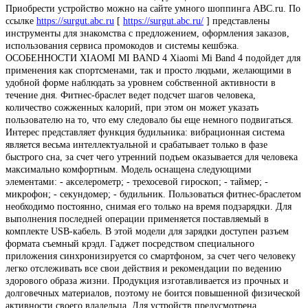
Приобрести устройство можно на сайте умного шоппинга ABC.ru. По
ссылке
https://surgut.abc.ru
[
https://surgut.abc.ru/
] представлены
инструменты для знакомства с предложением, оформления заказов,
использования сервиса промокодов и системы кешбэка.
ОСОБЕННОСТИ XIAOMI MI BAND 4 Xiaomi Mi Band 4 подойдет для
применения как спортсменами, так и просто людьми, желающими в
удобной форме наблюдать за уровнем собственной активности в
течение дня. Фитнес-браслет ведет подсчет шагов человека,
количество сожженных калорий, при этом он может указать
пользователю на то, что ему следовало бы еще немного подвигаться.
Интерес представляет функция будильника: вибрационная система
является весьма интеллектуальной и срабатывает только в фазе
быстрого сна, за счет чего утренний подъем оказывается для человека
максимально комфортным. Модель оснащена следующими
элементами: - акселерометр; - трехосевой гироскоп; - таймер; -
микрофон; - секундомер; - будильник. Пользоваться фитнес-браслетом
необходимо постоянно, снимая его только на время подзарядки. Для
выполнения последней операции применяется поставляемый в
комплекте USB-кабель. В этой модели для зарядки доступен разъем
формата съемный крэдл. Гаджет посредством специального
приложения синхронизируется со смартфоном, за счет чего человеку
легко отслеживать все свои действия и рекомендации по ведению
здорового образа жизни. Продукция изготавливается из прочных и
долговечных материалов, поэтому не боится повышенной физической
активности своего владельца. Для устройств предусмотрена