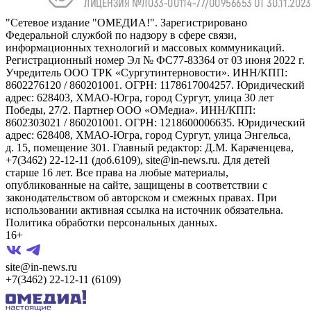
"Сетевое издание "ОМЕДИА!". Зарегистрировано
Федеральной службой по надзору в сфере связи,
информационных технологий и массовых коммуникаций.
Регистрационный номер Эл № ФС77-83364 от 03 июня 2022 г.
Учредитель ООО ТРК «Сургутинтерновости». ИНН/КПП:
8602276120 / 860201001. ОГРН: 1178617004257. Юридический
адрес: 628403, ХМАО-Югра, город Сургут, улица 30 лет
Победы, 27/2. Партнер ООО «ОМедиа». ИНН/КПП:
8602303021 / 860201001. ОГРН: 1218600006635. Юридический
адрес: 628408, ХМАО-Югра, город Сургут, улица Энгельса,
д. 15, помещение 301. Главный редактор: Д.М. Караченцева,
+7(3462) 22-12-11 (доб.6109), site@in-news.ru. Для детей
старше 16 лет. Все права на любые материалы,
опубликованные на сайте, защищены в соответствии с
законодательством об авторском и смежных правах. При
использовании активная ссылка на источник обязательна.
Политика обработки персональных данных.
16+
site@in-news.ru
+7(3462) 22-12-11 (6109)