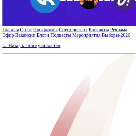
Главная
О нас
Программы
Спецпроекты
Контакты
Реклама
Эфир
Вакансии
Блоги
Подкасты
Мероприятия
Выборы-2026
← Назад к списку новостей