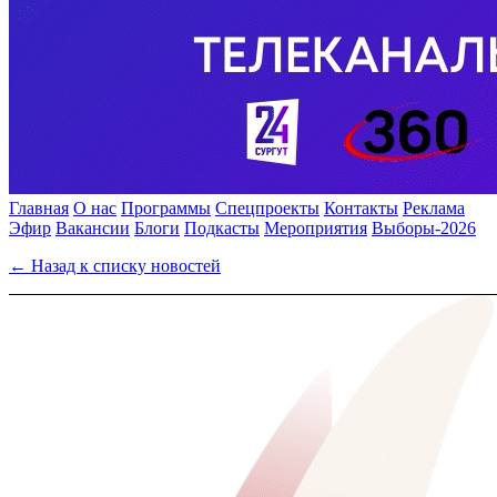
Главная
О нас
Программы
Спецпроекты
Контакты
Реклама
Эфир
Вакансии
Блоги
Подкасты
Мероприятия
Выборы-2026
← Назад к списку новостей