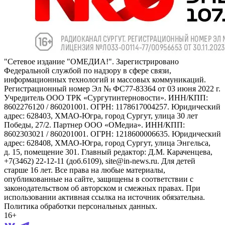
"Сетевое издание "ОМЕДИА!". Зарегистрировано
Федеральной службой по надзору в сфере связи,
информационных технологий и массовых коммуникаций.
Регистрационный номер Эл № ФС77-83364 от 03 июня 2022 г.
Учредитель ООО ТРК «Сургутинтерновости». ИНН/КПП:
8602276120 / 860201001. ОГРН: 1178617004257. Юридический
адрес: 628403, ХМАО-Югра, город Сургут, улица 30 лет
Победы, 27/2. Партнер ООО «ОМедиа». ИНН/КПП:
8602303021 / 860201001. ОГРН: 1218600006635. Юридический
адрес: 628408, ХМАО-Югра, город Сургут, улица Энгельса,
д. 15, помещение 301. Главный редактор: Д.М. Караченцева,
+7(3462) 22-12-11 (доб.6109), site@in-news.ru. Для детей
старше 16 лет. Все права на любые материалы,
опубликованные на сайте, защищены в соответствии с
законодательством об авторском и смежных правах. При
использовании активная ссылка на источник обязательна.
Политика обработки персональных данных.
16+