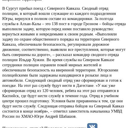
В Сургут прибыл поезд с Северного Кавказа. Сводный отряд
полиции, в который вошли служащие из каждого подразделения
Югры, вернулся в полном составе из командировки. За полгода
службы в Алхан-Калы – это 138 пост в городе Грозном – бойцы отряда
выполнили задачу, которую перед ними поставило руководство:
вернуться живыми и невредимыми к своим родным. «Выполняли
задачу по охране общественного порядка на территории Северного
Кавказа, обеспечивали безопасность, регулировали дорожное
движение, соответственно, выявляли все преступления, которые могут
быть совершены на дороге», – рассказал командир сводного отряда
полиции Ильдар Хужин. Во время службы на Северном Кавказе
сотрудники полиции охраняли покой мирных жителей и
обеспечивали безопасность на вверенной территории. Югорскими
полицейскими были задержаны находящиеся в розыске лица и
автомобили. Следующий сводный отряд уже сформирован и готов к
поездке. На этот раз службу будут нести в Дагестане. «У нас уже
сформирован отряд из 120 человек, ребята на этот раз отправятся в
Каспийск, где будут нести службу в течение года. Отряд в учебном
центре прошел подготовку. Условия были приравнены к тем, где они
будут нести службу. Следующая отправка бойцов на Северный Кавказ
состоится в конце ноября», – отметил заместитель начальника УМВД
России по ХМАО-Югре Андрей Шабашов.