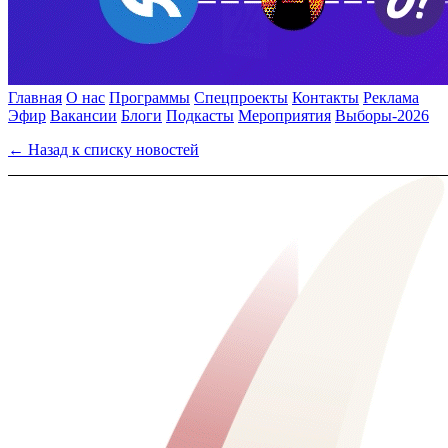
Главная
О нас
Программы
Спецпроекты
Контакты
Реклама
Эфир
Вакансии
Блоги
Подкасты
Мероприятия
Выборы-2026
← Назад к списку новостей