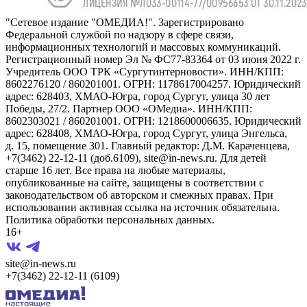
"Сетевое издание "ОМЕДИА!". Зарегистрировано
Федеральной службой по надзору в сфере связи,
информационных технологий и массовых коммуникаций.
Регистрационный номер Эл № ФС77-83364 от 03 июня 2022 г.
Учредитель ООО ТРК «Сургутинтерновости». ИНН/КПП:
8602276120 / 860201001. ОГРН: 1178617004257. Юридический
адрес: 628403, ХМАО-Югра, город Сургут, улица 30 лет
Победы, 27/2. Партнер ООО «ОМедиа». ИНН/КПП:
8602303021 / 860201001. ОГРН: 1218600006635. Юридический
адрес: 628408, ХМАО-Югра, город Сургут, улица Энгельса,
д. 15, помещение 301. Главный редактор: Д.М. Караченцева,
+7(3462) 22-12-11 (доб.6109), site@in-news.ru. Для детей
старше 16 лет. Все права на любые материалы,
опубликованные на сайте, защищены в соответствии с
законодательством об авторском и смежных правах. При
использовании активная ссылка на источник обязательна.
Политика обработки персональных данных.
16+
site@in-news.ru
+7(3462) 22-12-11 (6109)