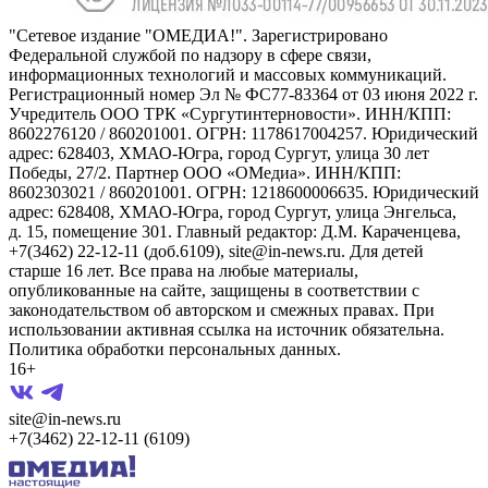
"Сетевое издание "ОМЕДИА!". Зарегистрировано
Федеральной службой по надзору в сфере связи,
информационных технологий и массовых коммуникаций.
Регистрационный номер Эл № ФС77-83364 от 03 июня 2022 г.
Учредитель ООО ТРК «Сургутинтерновости». ИНН/КПП:
8602276120 / 860201001. ОГРН: 1178617004257. Юридический
адрес: 628403, ХМАО-Югра, город Сургут, улица 30 лет
Победы, 27/2. Партнер ООО «ОМедиа». ИНН/КПП:
8602303021 / 860201001. ОГРН: 1218600006635. Юридический
адрес: 628408, ХМАО-Югра, город Сургут, улица Энгельса,
д. 15, помещение 301. Главный редактор: Д.М. Караченцева,
+7(3462) 22-12-11 (доб.6109), site@in-news.ru. Для детей
старше 16 лет. Все права на любые материалы,
опубликованные на сайте, защищены в соответствии с
законодательством об авторском и смежных правах. При
использовании активная ссылка на источник обязательна.
Политика обработки персональных данных.
16+
site@in-news.ru
+7(3462) 22-12-11 (6109)