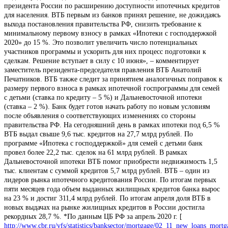
президента России по расширению доступности ипотечных кредитов
для населения. ВТБ первым из банков принял решение, не дожидаясь
выхода постановления правительства РФ, снизить требование к
минимальному первому взносу в рамках «Ипотеки с господдержкой
2020» до 15 %. Это позволит увеличить число потенциальных
участников программы и ускорить для них процесс подготовки к
сделкам. Решение вступает в силу с 10 июня», – комментирует
заместитель президента-председателя правления ВТБ Анатолий
Печатников. ВТБ также следит за принятием аналогичных поправок к
размеру первого взноса в рамках ипотечной госпрограммы для семей
с детьми (ставка по кредиту – 5 %) и Дальневосточной ипотеки
(ставка – 2 %). Банк будет готов начать работу по новым условиям
после объявления о соответствующих изменениях со стороны
правительства РФ. На сегодняшний день в рамках ипотеки под 6,5 %
ВТБ выдал свыше 9,6 тыс. кредитов на 27,7 млрд рублей. По
программе «Ипотека с господдержкой» для семей с детьми банк
провел более 22,2 тыс. сделок на 61 млрд рублей. В рамках
Дальневосточной ипотеки ВТБ помог приобрести недвижимость 1,5
тыс. клиентам с суммой кредитов 5,7 млрд рублей. ВТБ – один из
лидеров рынка ипотечного кредитования России. По итогам первых
пяти месяцев года объем выданных жилищных кредитов банка вырос
на 23 % и достиг 311,4 млрд рублей. По итогам апреля доля ВТБ в
новых выдачах на рынке жилищных кредитов в России достигла
рекордных 28,7 %. *По данным ЦБ РФ за апрель 2020 г. [
http://www.cbr.ru/vfs/statistics/banksector/mortgage/02_11_new_loans_mortg