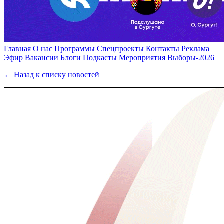
Главная
О нас
Программы
Спецпроекты
Контакты
Реклама
Эфир
Вакансии
Блоги
Подкасты
Мероприятия
Выборы-2026
← Назад к списку новостей