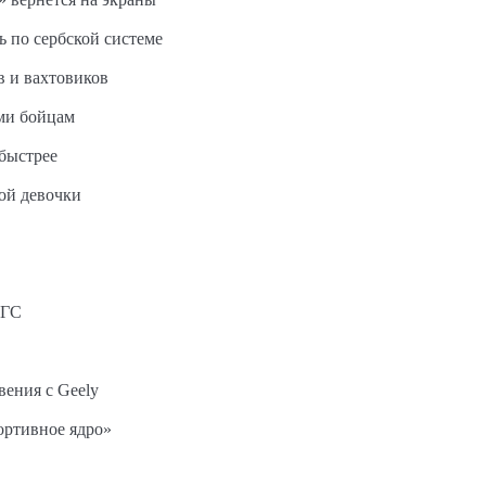
ь по сербской системе
в и вахтовиков
ми бойцам
быстрее
ной девочки
АГС
вения с Geely
ортивное ядро»