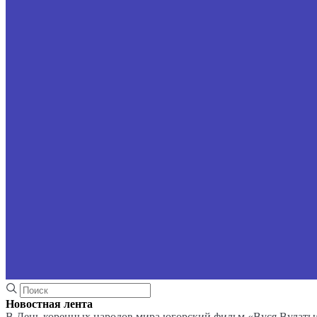
Новостная лента
В День коренных народов мира югорский фильм «Вуся Вулаты»