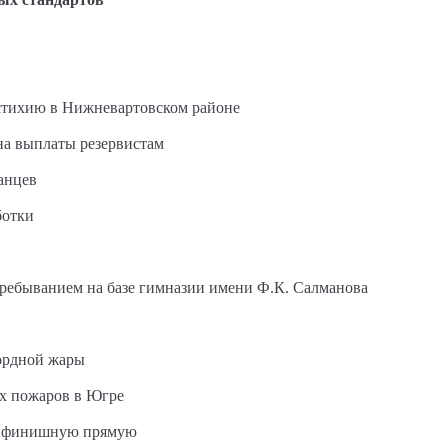
стихию в Нижневартовском районе
на выплаты резервистам
анцев
ботки
пребыванием на базе гимназии имени Ф.К. Салманова
ордной жары
ых пожаров в Югре
на финишную прямую