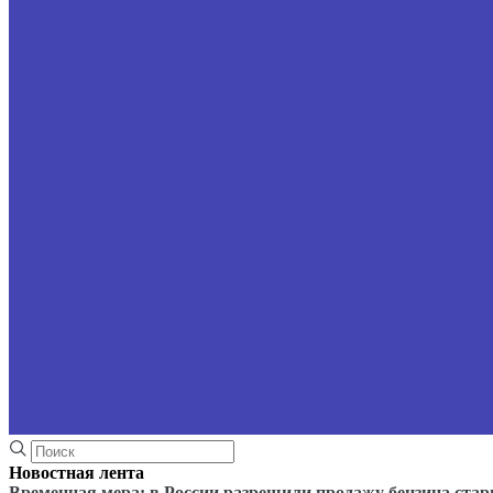
Новостная лента
Временная мера: в России разрешили продажу бензина стар