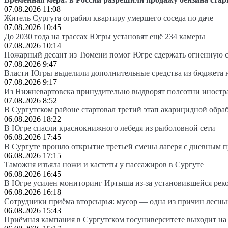
07.08.2026 11:08
Житель Сургута ограбил квартиру умершего соседа по даче
07.08.2026 10:45
До 2030 года на трассах Югры установят ещё 234 камеры
07.08.2026 10:14
Пожарный десант из Тюмени помог Югре сдержать огненную 
07.08.2026 9:47
Власти Югры выделили дополнительные средства из бюджета 
07.08.2026 9:17
Из Нижневартовска принудительно выдворят полсотни иностр
07.08.2026 8:52
В Сургутском районе стартовал третий этап акарицидной обра
06.08.2026 18:22
В Югре спасли краснокнижного лебедя из рыболовной сети
06.08.2026 17:45
В Сургуте прошло открытие третьей смены лагеря с дневным 
06.08.2026 17:15
Таможня изъяла ножи и кастеты у пассажиров в Сургуте
06.08.2026 16:45
В Югре усилен мониторинг Иртыша из-за установившейся рек
06.08.2026 16:18
Сотрудники приёма вторсырья: мусор — одна из причин лесн
06.08.2026 15:43
Приёмная кампания в Сургутском госуниверситете выходит 