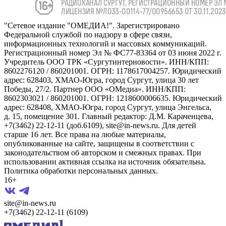
"Сетевое издание "ОМЕДИА!". Зарегистрировано
Федеральной службой по надзору в сфере связи,
информационных технологий и массовых коммуникаций.
Регистрационный номер Эл № ФС77-83364 от 03 июня 2022 г.
Учредитель ООО ТРК «Сургутинтерновости». ИНН/КПП:
8602276120 / 860201001. ОГРН: 1178617004257. Юридический
адрес: 628403, ХМАО-Югра, город Сургут, улица 30 лет
Победы, 27/2. Партнер ООО «ОМедиа». ИНН/КПП:
8602303021 / 860201001. ОГРН: 1218600006635. Юридический
адрес: 628408, ХМАО-Югра, город Сургут, улица Энгельса,
д. 15, помещение 301. Главный редактор: Д.М. Караченцева,
+7(3462) 22-12-11 (доб.6109), site@in-news.ru. Для детей
старше 16 лет. Все права на любые материалы,
опубликованные на сайте, защищены в соответствии с
законодательством об авторском и смежных правах. При
использовании активная ссылка на источник обязательна.
Политика обработки персональных данных.
16+
site@in-news.ru
+7(3462) 22-12-11 (6109)