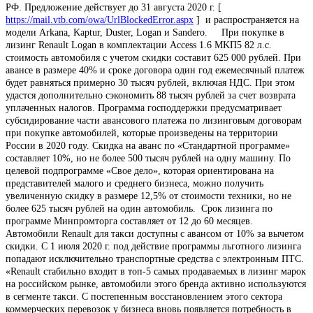
РФ. Предложение действует до 31 августа 2020 г. [
https://mail.vtb.com/owa/UrlBlockedError.aspx
] и распространяется на
модели Arkana, Kaptur, Duster, Logan и Sandero. При покупке в
лизинг Renault Logan в комплектации Access 1.6 MKП5 82 л.с.
стоимость автомобиля с учетом скидки составит 625 000 рублей. При
авансе в размере 40% и сроке договора один год ежемесячный платеж
будет равняться примерно 30 тысяч рублей, включая НДС. При этом
удастся дополнительно сэкономить 88 тысяч рублей за счет возврата
уплаченных налогов. Программа господдержки предусматривает
субсидирование части авансового платежа по лизинговым договорам
при покупке автомобилей, которые произведены на территории
России в 2020 году. Скидка на аванс по «Стандартной программе»
составляет 10%, но не более 500 тысяч рублей на одну машину. По
целевой подпрограмме «Свое дело», которая ориентирована на
представителей малого и среднего бизнеса, можно получить
увеличенную скидку в размере 12,5% от стоимости техники, но не
более 625 тысяч рублей на один автомобиль. Срок лизинга по
программе Минпромторга составляет от 12 до 60 месяцев.
Автомобили Renault для такси доступны с авансом от 10% за вычетом
скидки. С 1 июля 2020 г. под действие программы льготного лизинга
попадают исключительно транспортные средства с электронным ПТС.
«Renault стабильно входит в топ-5 самых продаваемых в лизинг марок
на российском рынке, автомобили этого бренда активно используются
в сегменте такси. С постепенным восстановлением этого сектора
коммерческих перевозок у бизнеса вновь появляется потребность в