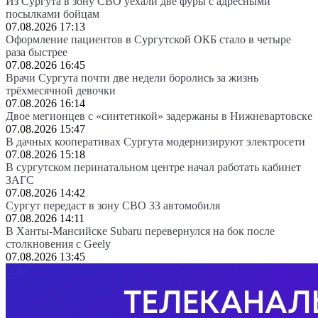
Из Сургута в зону СВО уехали две фуры с адресными
посылками бойцам
07.08.2026 17:13
Оформление пациентов в Сургутской ОКБ стало в четыре
раза быстрее
07.08.2026 16:45
Врачи Сургута почти две недели боролись за жизнь
трёхмесячной девочки
07.08.2026 16:14
Двое мегионцев с «синтетикой» задержаны в Нижневартовске
07.08.2026 15:47
В дачных кооперативах Сургута модернизируют электросети
07.08.2026 15:18
В сургутском перинатальном центре начал работать кабинет
ЗАГС
07.08.2026 14:42
Сургут передаст в зону СВО 33 автомобиля
07.08.2026 14:11
В Ханты-Мансийске Subaru перевернулся на бок после
столкновения с Geely
07.08.2026 13:45