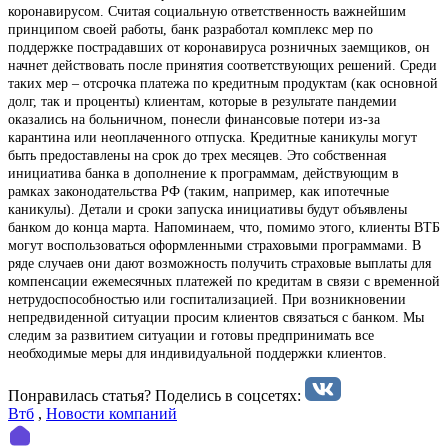
коронавирусом. Считая социальную ответственность важнейшим
принципом своей работы, банк разработал комплекс мер по
поддержке пострадавших от коронавируса розничных заемщиков, он
начнет действовать после принятия соответствующих решений. Среди
таких мер – отсрочка платежа по кредитным продуктам (как основной
долг, так и проценты) клиентам, которые в результате пандемии
оказались на больничном, понесли финансовые потери из-за
карантина или неоплаченного отпуска. Кредитные каникулы могут
быть предоставлены на срок до трех месяцев. Это собственная
инициатива банка в дополнение к программам, действующим в
рамках законодательства РФ (таким, например, как ипотечные
каникулы). Детали и сроки запуска инициативы будут объявлены
банком до конца марта. Напоминаем, что, помимо этого, клиенты ВТБ
могут воспользоваться оформленными страховыми программами. В
ряде случаев они дают возможность получить страховые выплаты для
компенсации ежемесячных платежей по кредитам в связи с временной
нетрудоспособностью или госпитализацией. При возникновении
непредвиденной ситуации просим клиентов связаться с банком. Мы
следим за развитием ситуации и готовы предпринимать все
необходимые меры для индивидуальной поддержки клиентов.
Понравилась статья? Поделиcь в соцсетях:
Втб
,
Новости компаний