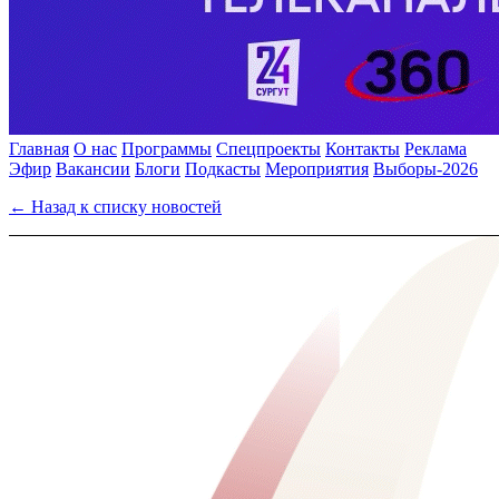
Главная
О нас
Программы
Спецпроекты
Контакты
Реклама
Эфир
Вакансии
Блоги
Подкасты
Мероприятия
Выборы-2026
← Назад к списку новостей