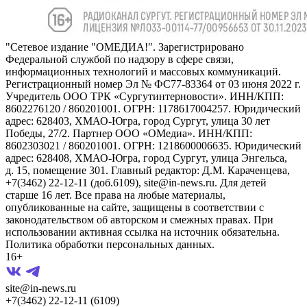
"Сетевое издание "ОМЕДИА!". Зарегистрировано
Федеральной службой по надзору в сфере связи,
информационных технологий и массовых коммуникаций.
Регистрационный номер Эл № ФС77-83364 от 03 июня 2022 г.
Учредитель ООО ТРК «Сургутинтерновости». ИНН/КПП:
8602276120 / 860201001. ОГРН: 1178617004257. Юридический
адрес: 628403, ХМАО-Югра, город Сургут, улица 30 лет
Победы, 27/2. Партнер ООО «ОМедиа». ИНН/КПП:
8602303021 / 860201001. ОГРН: 1218600006635. Юридический
адрес: 628408, ХМАО-Югра, город Сургут, улица Энгельса,
д. 15, помещение 301. Главный редактор: Д.М. Караченцева,
+7(3462) 22-12-11 (доб.6109), site@in-news.ru. Для детей
старше 16 лет. Все права на любые материалы,
опубликованные на сайте, защищены в соответствии с
законодательством об авторском и смежных правах. При
использовании активная ссылка на источник обязательна.
Политика обработки персональных данных.
16+
site@in-news.ru
+7(3462) 22-12-11 (6109)