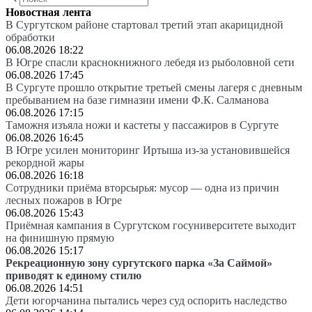
Новостная лента
В Сургутском районе стартовал третий этап акарицидной
обработки
06.08.2026 18:22
В Югре спасли краснокнижного лебедя из рыболовной сети
06.08.2026 17:45
В Сургуте прошло открытие третьей смены лагеря с дневным
пребыванием на базе гимназии имени Ф.К. Салманова
06.08.2026 17:15
Таможня изъяла ножи и кастеты у пассажиров в Сургуте
06.08.2026 16:45
В Югре усилен мониторинг Иртыша из-за установившейся
рекордной жары
06.08.2026 16:18
Сотрудники приёма вторсырья: мусор — одна из причин
лесных пожаров в Югре
06.08.2026 15:43
Приёмная кампания в Сургутском госуниверситете выходит
на финишную прямую
06.08.2026 15:17
Рекреационную зону сургутского парка «За Саймой»
приводят к единому стилю
06.08.2026 14:51
Дети югорчанина пытались через суд оспорить наследство