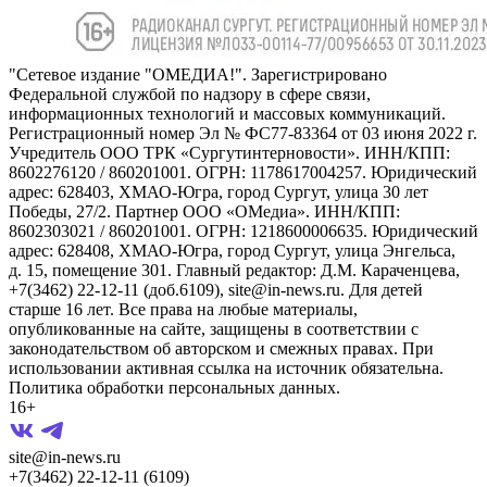
"Сетевое издание "ОМЕДИА!". Зарегистрировано
Федеральной службой по надзору в сфере связи,
информационных технологий и массовых коммуникаций.
Регистрационный номер Эл № ФС77-83364 от 03 июня 2022 г.
Учредитель ООО ТРК «Сургутинтерновости». ИНН/КПП:
8602276120 / 860201001. ОГРН: 1178617004257. Юридический
адрес: 628403, ХМАО-Югра, город Сургут, улица 30 лет
Победы, 27/2. Партнер ООО «ОМедиа». ИНН/КПП:
8602303021 / 860201001. ОГРН: 1218600006635. Юридический
адрес: 628408, ХМАО-Югра, город Сургут, улица Энгельса,
д. 15, помещение 301. Главный редактор: Д.М. Караченцева,
+7(3462) 22-12-11 (доб.6109), site@in-news.ru. Для детей
старше 16 лет. Все права на любые материалы,
опубликованные на сайте, защищены в соответствии с
законодательством об авторском и смежных правах. При
использовании активная ссылка на источник обязательна.
Политика обработки персональных данных.
16+
site@in-news.ru
+7(3462) 22-12-11 (6109)