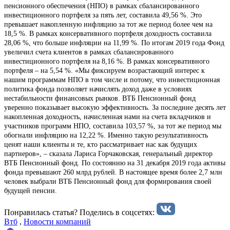
пенсионного обеспечения (НПО) в рамках сбалансированного
инвестиционного портфеля за пять лет, составила 49,56 %. Это
превышает накопленную инфляцию за тот же период более чем на
18,5 %. В рамках консервативного портфеля доходность составила
28,06 %, что больше инфляции на 11,99 %. По итогам 2019 года Фонд
увеличил счета клиентов в рамках сбалансированного
инвестиционного портфеля на 8,16 %. В рамках консервативного
портфеля – на 5,54 %. «Мы фиксируем возрастающий интерес к
нашим программам НПО в том числе и потому, что инвестиционная
политика фонда позволяет начислять доход даже в условиях
нестабильности финансовых рынков. ВТБ Пенсионный фонд
уверенно показывает высокую эффективность. За последние десять лет
накопленная доходность, начисленная нами на счета вкладчиков и
участников программ НПО, составила 103,57 %, за тот же период мы
обогнали инфляцию на 12,22 %. Именно такую результативность
ценят наши клиенты и те, кто рассматривает нас как будущих
партнеров», – сказала Лариса Горчаковская, генеральный директор
ВТБ Пенсионный фонд. По состоянию на 31 декабря 2019 года активы
фонда превышают 260 млрд рублей. В настоящее время более 2,7 млн
человек выбрали ВТБ Пенсионный фонд для формирования своей
будущей пенсии.
Понравилась статья? Поделиcь в соцсетях:
Втб
,
Новости компаний