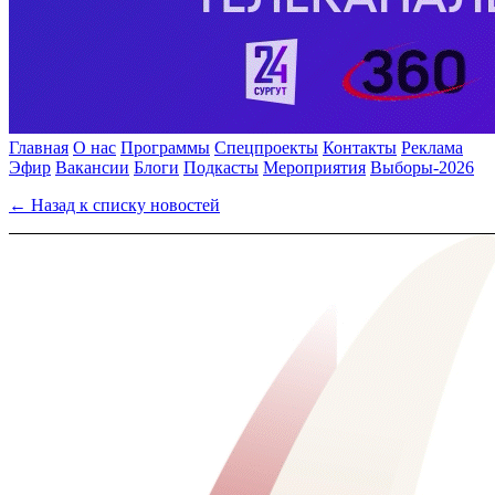
Главная
О нас
Программы
Спецпроекты
Контакты
Реклама
Эфир
Вакансии
Блоги
Подкасты
Мероприятия
Выборы-2026
← Назад к списку новостей