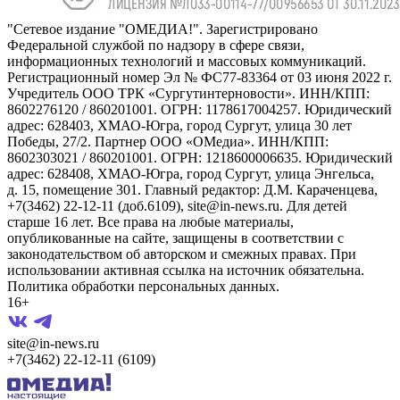
"Сетевое издание "ОМЕДИА!". Зарегистрировано
Федеральной службой по надзору в сфере связи,
информационных технологий и массовых коммуникаций.
Регистрационный номер Эл № ФС77-83364 от 03 июня 2022 г.
Учредитель ООО ТРК «Сургутинтерновости». ИНН/КПП:
8602276120 / 860201001. ОГРН: 1178617004257. Юридический
адрес: 628403, ХМАО-Югра, город Сургут, улица 30 лет
Победы, 27/2. Партнер ООО «ОМедиа». ИНН/КПП:
8602303021 / 860201001. ОГРН: 1218600006635. Юридический
адрес: 628408, ХМАО-Югра, город Сургут, улица Энгельса,
д. 15, помещение 301. Главный редактор: Д.М. Караченцева,
+7(3462) 22-12-11 (доб.6109), site@in-news.ru. Для детей
старше 16 лет. Все права на любые материалы,
опубликованные на сайте, защищены в соответствии с
законодательством об авторском и смежных правах. При
использовании активная ссылка на источник обязательна.
Политика обработки персональных данных.
16+
site@in-news.ru
+7(3462) 22-12-11 (6109)