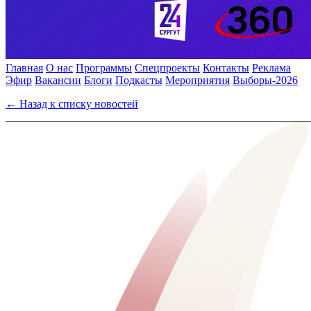
Главная
О нас
Программы
Спецпроекты
Контакты
Реклама
Эфир
Вакансии
Блоги
Подкасты
Мероприятия
Выборы-2026
← Назад к списку новостей