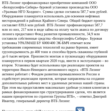
ВТБ Лизинг профинансировал приобретение компанией ООО
«Белоруснефть-Сибирь» буровой установки производства ООО
«Уралмаш НГО Холдинг». Сумма сделки составила 587,7 млн рублей.
Оборудование планируется использовать для освоения нефтяных
месторождений в районах Крайнего Севера. Общий бюджет проекта
составляет 839,6 млн рублей. ВТБ Лизинг профинансировал 587,7
млн из них, 217 млн в виде займа на оплату части аванса по договору
лизинга предоставил Фонд развития промышленности, 34,9 млн
составили собственные средства «Белоруснефть-Сибирь». Буровая
установка УРАЛМАШ БУ 6000/400 ЭК-БМЧ отвечает всем
требованиям современных технологий на рынке бурения, имеет
грузоподъемность до 400 тонн и способна бурить скважины глубиной
до 6 тысяч метров. Произвести монтаж и пусконаладку оборудования
планируется в первом квартале 2020 года, ввести в эксплуатацию – во
втором. Установка будет использована при реализации проектов на
территории Ямало-Ненецкого автономного округа. «ВТБ Лизинг
активно работает с Фондом развития промышленности России и
содействует реализации проектов, которые направлены на создание
дополнительных рабочих мест в удаленных регионах нашей страны.
При этом мы предоставляем максимально удобные условия клиентам в
рамках финансирования при структурировании сделок, что является
нашим приоритетом по стратегии Группы ВТБ», – отметил Дмитрий
Ивантер, генеральный директор ВТБ Лизинг.