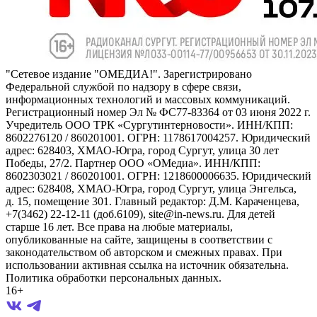
"Сетевое издание "ОМЕДИА!". Зарегистрировано
Федеральной службой по надзору в сфере связи,
информационных технологий и массовых коммуникаций.
Регистрационный номер Эл № ФС77-83364 от 03 июня 2022 г.
Учредитель ООО ТРК «Сургутинтерновости». ИНН/КПП:
8602276120 / 860201001. ОГРН: 1178617004257. Юридический
адрес: 628403, ХМАО-Югра, город Сургут, улица 30 лет
Победы, 27/2. Партнер ООО «ОМедиа». ИНН/КПП:
8602303021 / 860201001. ОГРН: 1218600006635. Юридический
адрес: 628408, ХМАО-Югра, город Сургут, улица Энгельса,
д. 15, помещение 301. Главный редактор: Д.М. Караченцева,
+7(3462) 22-12-11 (доб.6109), site@in-news.ru. Для детей
старше 16 лет. Все права на любые материалы,
опубликованные на сайте, защищены в соответствии с
законодательством об авторском и смежных правах. При
использовании активная ссылка на источник обязательна.
Политика обработки персональных данных.
16+