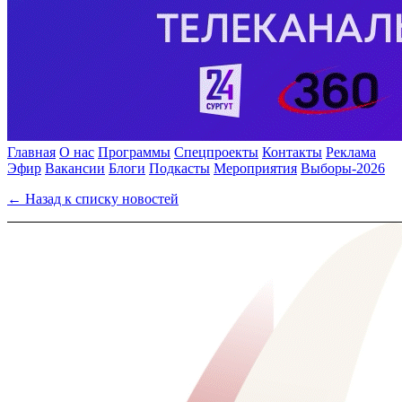
Главная
О нас
Программы
Спецпроекты
Контакты
Реклама
Эфир
Вакансии
Блоги
Подкасты
Мероприятия
Выборы-2026
← Назад к списку новостей