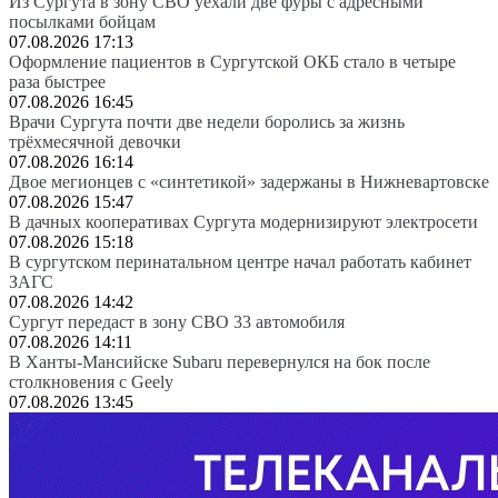
Из Сургута в зону СВО уехали две фуры с адресными
посылками бойцам
07.08.2026 17:13
Оформление пациентов в Сургутской ОКБ стало в четыре
раза быстрее
07.08.2026 16:45
Врачи Сургута почти две недели боролись за жизнь
трёхмесячной девочки
07.08.2026 16:14
Двое мегионцев с «синтетикой» задержаны в Нижневартовске
07.08.2026 15:47
В дачных кооперативах Сургута модернизируют электросети
07.08.2026 15:18
В сургутском перинатальном центре начал работать кабинет
ЗАГС
07.08.2026 14:42
Сургут передаст в зону СВО 33 автомобиля
07.08.2026 14:11
В Ханты-Мансийске Subaru перевернулся на бок после
столкновения с Geely
07.08.2026 13:45