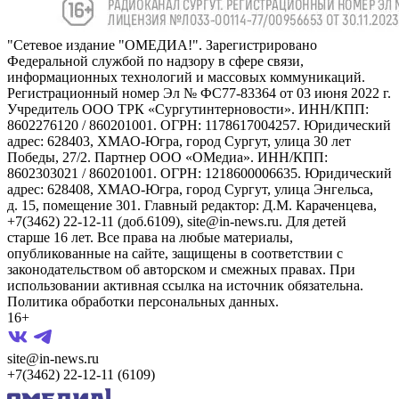
"Сетевое издание "ОМЕДИА!". Зарегистрировано
Федеральной службой по надзору в сфере связи,
информационных технологий и массовых коммуникаций.
Регистрационный номер Эл № ФС77-83364 от 03 июня 2022 г.
Учредитель ООО ТРК «Сургутинтерновости». ИНН/КПП:
8602276120 / 860201001. ОГРН: 1178617004257. Юридический
адрес: 628403, ХМАО-Югра, город Сургут, улица 30 лет
Победы, 27/2. Партнер ООО «ОМедиа». ИНН/КПП:
8602303021 / 860201001. ОГРН: 1218600006635. Юридический
адрес: 628408, ХМАО-Югра, город Сургут, улица Энгельса,
д. 15, помещение 301. Главный редактор: Д.М. Караченцева,
+7(3462) 22-12-11 (доб.6109), site@in-news.ru. Для детей
старше 16 лет. Все права на любые материалы,
опубликованные на сайте, защищены в соответствии с
законодательством об авторском и смежных правах. При
использовании активная ссылка на источник обязательна.
Политика обработки персональных данных.
16+
site@in-news.ru
+7(3462) 22-12-11 (6109)