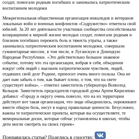
солдат, помогали родным погибших и занимались патриотическим
воспитанием молодежи
Межрегиональная общественная организация инвалидов и ветеранов
локальных войн и военных конфликтов «Содружество» отметила свой
юбилей. За 20 лет деятельности участники сообщества способствовали
возвращению к мирной жизни молодых солдат, помогали родным и
близким погибших пережить боль и тяжесть утраты, а также
занимались патриотическим воспитанием молодежи, совершали
гуманитарные миссии, в том числе, в Луганскую и Донецкую
Народные Республики. «Это действительно большое знаковое
событие, потому что эта организация, вобрав в себя, объединив
вокруг себя людей с высоким патриотическим чувством, людей,
отдавших свой долг Родине, приносит очень много пользы. Она не
дает нам забыть о том, как бывает плохо, о том, что на свете
существует война», – отметил заместитель губернатора Всеволод
Кольцов. Заместитель председателя городской думы Артем Кириленко
добавил: «Городу и округу очень повезло, что на их территории
действует вот такая организация, что люди объединились, переживают
вместе общую боль, несут в народ правильные ценности. Безусловно,
важны те патриотические проекты, которые вы осуществляете, те
мемориальные доски, которые сейчас установлены в школах, чтобы
дети могли смотреть на своих героев».
Понравилась статья? Поделиcь в соцсетях: