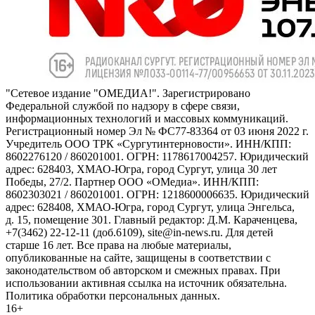
"Сетевое издание "ОМЕДИА!". Зарегистрировано
Федеральной службой по надзору в сфере связи,
информационных технологий и массовых коммуникаций.
Регистрационный номер Эл № ФС77-83364 от 03 июня 2022 г.
Учредитель ООО ТРК «Сургутинтерновости». ИНН/КПП:
8602276120 / 860201001. ОГРН: 1178617004257. Юридический
адрес: 628403, ХМАО-Югра, город Сургут, улица 30 лет
Победы, 27/2. Партнер ООО «ОМедиа». ИНН/КПП:
8602303021 / 860201001. ОГРН: 1218600006635. Юридический
адрес: 628408, ХМАО-Югра, город Сургут, улица Энгельса,
д. 15, помещение 301. Главный редактор: Д.М. Караченцева,
+7(3462) 22-12-11 (доб.6109), site@in-news.ru. Для детей
старше 16 лет. Все права на любые материалы,
опубликованные на сайте, защищены в соответствии с
законодательством об авторском и смежных правах. При
использовании активная ссылка на источник обязательна.
Политика обработки персональных данных.
16+