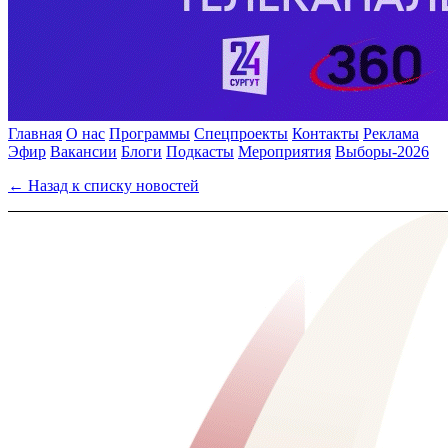
Главная
О нас
Программы
Спецпроекты
Контакты
Реклама
Эфир
Вакансии
Блоги
Подкасты
Мероприятия
Выборы-2026
← Назад к списку новостей