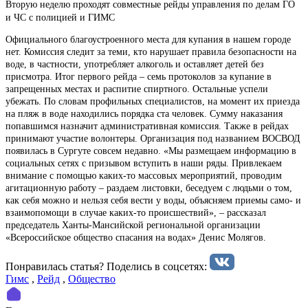
Вторую неделю проходят совместные рейды управления по делам ГО
и ЧС с полицией и ГИМС
Официального благоустроенного места для купания в нашем городе
нет. Комиссия следит за теми, кто нарушает правила безопасности на
воде, в частности, употребляет алкоголь и оставляет детей без
присмотра. Итог первого рейда – семь протоколов за купание в
запрещенных местах и распитие спиртного. Остальные успели
убежать. По словам профильных специалистов, на момент их приезда
на пляж в воде находились порядка ста человек. Сумму наказания
попавшимся назначит административная комиссия. Также в рейдах
принимают участие волонтеры. Организация под названием ВОСВОД
появилась в Сургуте совсем недавно. «Мы размещаем информацию в
социальных сетях с призывом вступить в наши ряды. Привлекаем
внимание с помощью каких-то массовых мероприятий, проводим
агитационную работу – раздаем листовки, беседуем с людьми о том,
как себя можно и нельзя себя вести у воды, объясняем приемы само- и
взаимопомощи в случае каких-то происшествий», – рассказал
председатель Ханты-Мансийской региональной организации
«Всероссийское общество спасания на водах» Денис Молягов.
Понравилась статья? Поделиcь в соцсетях:
Гимс
,
Рейд
,
Общество