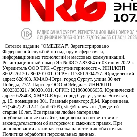
"Сетевое издание "ОМЕДИА!". Зарегистрировано
Федеральной службой по надзору в сфере связи,
информационных технологий и массовых коммуникаций.
Регистрационный номер Эл № ФС77-83364 от 03 июня 2022 г.
Учредитель ООО ТРК «Сургутинтерновости». ИНН/КПП:
8602276120 / 860201001. ОГРН: 1178617004257. Юридический
адрес: 628403, ХМАО-Югра, город Сургут, улица 30 лет
Победы, 27/2. Партнер ООО «ОМедиа». ИНН/КПП:
8602303021 / 860201001. ОГРН: 1218600006635. Юридический
адрес: 628408, ХМАО-Югра, город Сургут, улица Энгельса,
д. 15, помещение 301. Главный редактор: Д.М. Караченцева,
+7(3462) 22-12-11 (доб.6109), site@in-news.ru. Для детей
старше 16 лет. Все права на любые материалы,
опубликованные на сайте, защищены в соответствии с
законодательством об авторском и смежных правах. При
использовании активная ссылка на источник обязательна.
Политика обработки персональных данных.