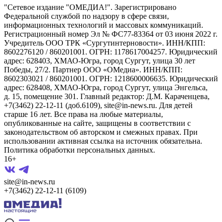
"Сетевое издание "ОМЕДИА!". Зарегистрировано
Федеральной службой по надзору в сфере связи,
информационных технологий и массовых коммуникаций.
Регистрационный номер Эл № ФС77-83364 от 03 июня 2022 г.
Учредитель ООО ТРК «Сургутинтерновости». ИНН/КПП:
8602276120 / 860201001. ОГРН: 1178617004257. Юридический
адрес: 628403, ХМАО-Югра, город Сургут, улица 30 лет
Победы, 27/2. Партнер ООО «ОМедиа». ИНН/КПП:
8602303021 / 860201001. ОГРН: 1218600006635. Юридический
адрес: 628408, ХМАО-Югра, город Сургут, улица Энгельса,
д. 15, помещение 301. Главный редактор: Д.М. Караченцева,
+7(3462) 22-12-11 (доб.6109), site@in-news.ru. Для детей
старше 16 лет. Все права на любые материалы,
опубликованные на сайте, защищены в соответствии с
законодательством об авторском и смежных правах. При
использовании активная ссылка на источник обязательна.
Политика обработки персональных данных.
16+
site@in-news.ru
+7(3462) 22-12-11 (6109)