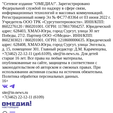
"Сетевое издание "ОМЕДИА!". Зарегистрировано
Федеральной службой по надзору в сфере связи,
информационных технологий и массовых коммуникаций.
Регистрационный номер Эл № ФС77-83364 от 03 июня 2022 г.
Учредитель ООО ТРК «Сургутинтерновости». ИНН/КПП:
8602276120 / 860201001. ОГРН: 1178617004257. Юридический
адрес: 628403, ХМАО-Югра, город Сургут, улица 30 лет
Победы, 27/2. Партнер ООО «ОМедиа». ИНН/КПП:
8602303021 / 860201001. ОГРН: 1218600006635. Юридический
адрес: 628408, ХМАО-Югра, город Сургут, улица Энгельса,
д. 15, помещение 301. Главный редактор: Д.М. Караченцева,
+7(3462) 22-12-11 (доб.6109), site@in-news.ru. Для детей
старше 16 лет. Все права на любые материалы,
опубликованные на сайте, защищены в соответствии с
законодательством об авторском и смежных правах. При
использовании активная ссылка на источник обязательна.
Политика обработки персональных данных.
16+
site@in-news.ru
+7(3462) 22-12-11 (6109)