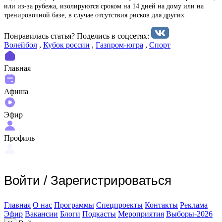
или из-за рубежа, изолируются сроком на 14 дней на дому или на
тренировочной базе, в случае отсутствия рисков для других.
Понравилась статья? Поделиcь в соцсетях:
Волейбол
,
Кубок россии
,
Газпром-югра
,
Спорт
Главная
Афиша
Эфир
Профиль
Войти
/
Зарегистрироваться
Главная
О нас
Программы
Спецпроекты
Контакты
Реклама
Эфир
Вакансии
Блоги
Подкасты
Мероприятия
Выборы-2026