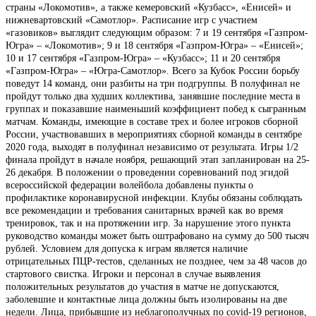
страны «Локомотив», а также кемеровский «Кузбасс», «Енисей» и
нижневартовский «Самотлор». Расписание игр с участием
«газовиков» выглядит следующим образом: 7 и 19 сентября «Газпром-
Югра» – «Локомотив»; 9 и 18 сентября «Газпром-Югра» – «Енисей»;
10 и 17 сентября «Газпром-Югра» – «Кузбасс»; 11 и 20 сентября
«Газпром-Югра» – «Югра-Самотлор». Всего за Кубок России борьбу
поведут 14 команд, они разбиты на три подгруппы. В полуфинал не
пройдут только два худших коллектива, занявшие последние места в
группах и показавшие наименьший коэффициент побед к сыгранным
матчам. Команды, имеющие в составе трех и более игроков сборной
России, участвовавших в мероприятиях сборной команды в сентябре
2020 года, выходят в полуфинал независимо от результата. Игры 1/2
финала пройдут в начале ноября, решающий этап запланирован на 25-
26 декабря. В положении о проведении соревнований под эгидой
всероссийской федерации волейбола добавлены пункты о
профилактике коронавирусной инфекции. Клубы обязаны соблюдать
все рекомендации и требования санитарных врачей как во время
тренировок, так и на протяжении игр. За нарушение этого пункта
руководство команды может быть оштрафовано на сумму до 500 тысяч
рублей. Условием для допуска к играм является наличие
отрицательных ПЦР-тестов, сделанных не позднее, чем за 48 часов до
стартового свистка. Игроки и персонал в случае выявления
положительных результатов до участия в матче не допускаются,
заболевшие и контактные лица должны быть изолированы на две
недели. Лица, прибывшие из неблагополучных по covid-19 регионов,