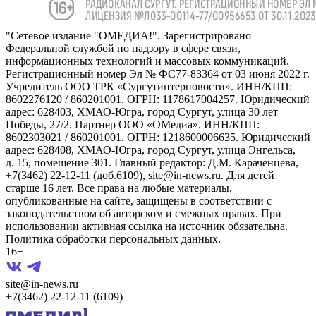
"Сетевое издание "ОМЕДИА!". Зарегистрировано
Федеральной службой по надзору в сфере связи,
информационных технологий и массовых коммуникаций.
Регистрационный номер Эл № ФС77-83364 от 03 июня 2022 г.
Учредитель ООО ТРК «Сургутинтерновости». ИНН/КПП:
8602276120 / 860201001. ОГРН: 1178617004257. Юридический
адрес: 628403, ХМАО-Югра, город Сургут, улица 30 лет
Победы, 27/2. Партнер ООО «ОМедиа». ИНН/КПП:
8602303021 / 860201001. ОГРН: 1218600006635. Юридический
адрес: 628408, ХМАО-Югра, город Сургут, улица Энгельса,
д. 15, помещение 301. Главный редактор: Д.М. Караченцева,
+7(3462) 22-12-11 (доб.6109), site@in-news.ru. Для детей
старше 16 лет. Все права на любые материалы,
опубликованные на сайте, защищены в соответствии с
законодательством об авторском и смежных правах. При
использовании активная ссылка на источник обязательна.
Политика обработки персональных данных.
16+
site@in-news.ru
+7(3462) 22-12-11 (6109)