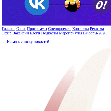
Главная
О нас
Программы
Спецпроекты
Контакты
Реклама
Эфир
Вакансии
Блоги
Подкасты
Мероприятия
Выборы-2026
← Назад к списку новостей