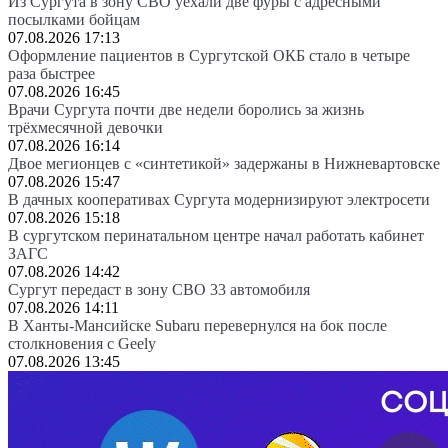
Из Сургута в зону СВО уехали две фуры с адресными
посылками бойцам
07.08.2026 17:13
Оформление пациентов в Сургутской ОКБ стало в четыре
раза быстрее
07.08.2026 16:45
Врачи Сургута почти две недели боролись за жизнь
трёхмесячной девочки
07.08.2026 16:14
Двое мегионцев с «синтетикой» задержаны в Нижневартовске
07.08.2026 15:47
В дачных кооперативах Сургута модернизируют электросети
07.08.2026 15:18
В сургутском перинатальном центре начал работать кабинет
ЗАГС
07.08.2026 14:42
Сургут передаст в зону СВО 33 автомобиля
07.08.2026 14:11
В Ханты-Мансийске Subaru перевернулся на бок после
столкновения с Geely
07.08.2026 13:45