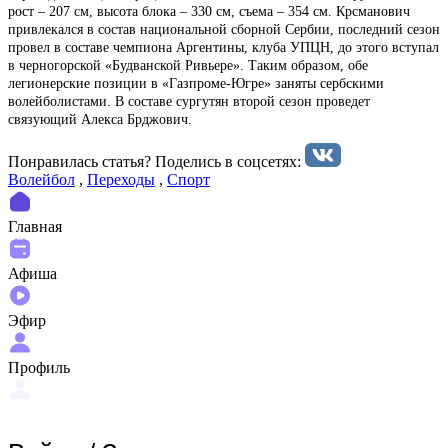
рост – 207 см, высота блока – 330 см, съема – 354 см. Крсманович
привлекался в состав национальной сборной Сербии, последний сезон
провел в составе чемпиона Аргентины, клуба УПЦН, до этого вступал
в черногорской «Будванской Ривьере». Таким образом, обе
легионерские позиции в «Газпроме-Югре» заняты сербскими
волейболистами. В составе сургутян второй сезон проведет
связующий Алекса Брджович.
Понравилась статья? Поделиcь в соцсетях:
Волейбол
,
Переходы
,
Спорт
Главная
Афиша
Эфир
Профиль