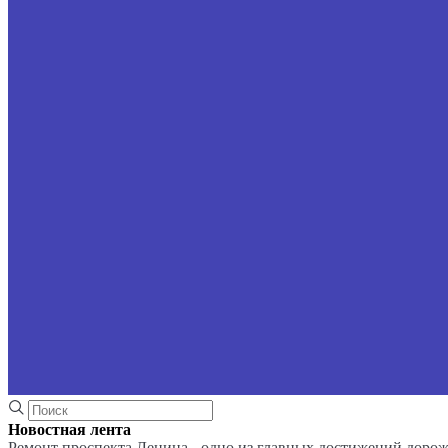
Новостная лента
Ремонт проспекта Ленина - одно из главных достижений доро