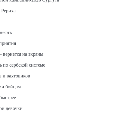
 Рериха
 нефть
дприятия
 вернется на экраны
ь по сербской системе
в и вахтовиков
ми бойцам
быстрее
ной девочки