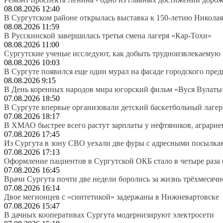
08.08.2026 12:40
В Сургутском районе открылась выставка к 150-летию Николая
08.08.2026 11:59
В Русскинской завершилась третья смена лагеря «Кар-Тохи»
08.08.2026 11:00
Сургутские ученые исследуют, как добыть трудноизвлекаемую
08.08.2026 10:03
В Сургуте появился еще один мурал на фасаде городского пре
08.08.2026 9:15
В День коренных народов мира югорский фильм «Вуся Вулаты»
07.08.2026 18:50
В Сургуте впервые организовали детский баскетбольный лагер
07.08.2026 18:17
В ХМАО быстрее всего растут зарплаты у нефтяников, аграрие
07.08.2026 17:45
Из Сургута в зону СВО уехали две фуры с адресными посылка
07.08.2026 17:13
Оформление пациентов в Сургутской ОКБ стало в четыре раза 
07.08.2026 16:45
Врачи Сургута почти две недели боролись за жизнь трёхмесяч
07.08.2026 16:14
Двое мегионцев с «синтетикой» задержаны в Нижневартовске
07.08.2026 15:47
В дачных кооперативах Сургута модернизируют электросети